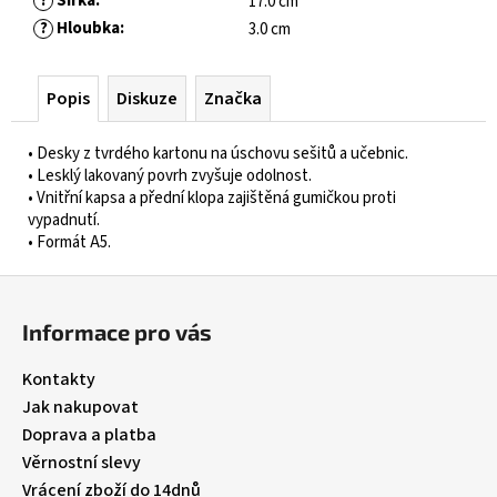
?
Šířka
:
17.0 cm
č
u
?
Hloubka
:
3.0 cm
j
e
Popis
Diskuze
Značka
m
e
• Desky z tvrdého kartonu na úschovu sešitů a učebnic.
• Lesklý lakovaný povrh zvyšuje odolnost.
GUMOVACÍ
• Vnitřní kapsa a přední klopa zajištěná gumičkou proti
PERO
vypadnutí.
LEGAMI
• Formát A5.
ERASABLE
GEL
Z
PEN
á
Informace pro vás
55
p
Kč
a
Kontakty
t
Jak nakupovat
í
Doprava a platba
Věrnostní slevy
Vrácení zboží do 14dnů