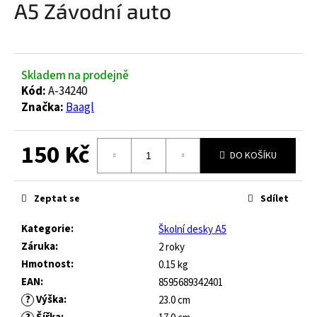
A5 Závodní auto
a
j
í
t
Skladem na prodejně
?
Kód:
A-34240
Značka:
Baagl
150 Kč
DO KOŠÍKU
HLEDAT
Měrná
cena:
Zeptat se
Sdílet
D
Kategorie
:
Školní desky A5
o
Záruka
:
2 roky
p
Hmotnost
:
0.15 kg
o
EAN
:
8595689342401
r
?
Výška
:
23.0 cm
u