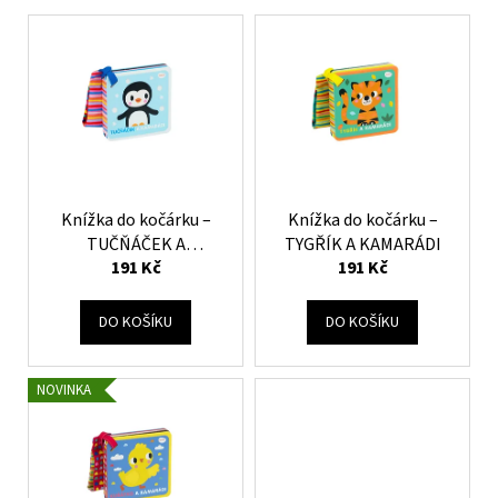
V
ý
p
i
s
p
r
o
Knížka do kočárku –
Knížka do kočárku –
TUČŇÁČEK A
TYGŘÍK A KAMARÁDI
d
191 Kč
191 Kč
KAMARÁDI
u
k
DO KOŠÍKU
DO KOŠÍKU
t
ů
NOVINKA