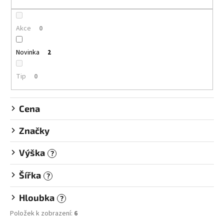
o
č
u
d
j
u
Akce
0
e
k
m
t
Novinka
2
e
ů
Tip
0
GUMOVACÍ
PERO
LEGAMI
Cena
ERASABLE
GEL
Značky
PEN
55
Výška
?
Kč
Šířka
?
Hloubka
?
Položek k zobrazení:
6