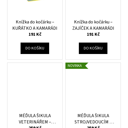
Knížka do kočárku –
Knížka do kočárku –
KUŘÁTKO A KAMARÁDI
ZAJÍČEK A KAMARÁDI
191 Kč
191 Kč
DO KOŠÍKU
DO KOŠÍKU
NOVINKA
MÉĎULA ŠIKULA
MÉĎULA ŠIKULA
VETERINÁŘEM –
STROJVEDOUCÍM –
259 Kč
259 Kč