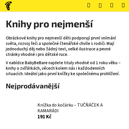
K
Přejít
Hledat
Nákup
M
Přihlášení
na
o
obsah
Zpět
Zpět
košík
š
Knihy pro nejmenší
í
C
k
o
Obrázkové knihy pro nejmenší děti podporují první vnímání
světa, rozvoj řeči a společné čtenářské chvíle s rodiči. Mají
p
jednoduchý děj nebo žádný text, velké ilustrace a pevné
o
stránky vhodné i pro dětské ruce.
t
V nabídce BabyBeBare najdete tituly vhodné od 1 roku věku –
ř
knihy o zvířátkách, věcech kolem nás i každodenních
situacích. Ideální jako první knížky ke společnému prohlížení.
e
b
Nejprodávanější
u
j
Knížka do kočárku – TUČŇÁČEK A
e
KAMARÁDI
t
191 Kč
e
n