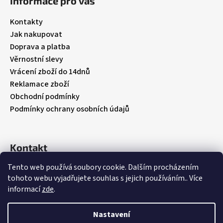
Informace pro vás
p
a
Kontakty
t
Jak nakupovat
í
Doprava a platba
Věrnostní slevy
Vrácení zboží do 14dnů
Reklamace zboží
Obchodní podmínky
Podmínky ochrany osobních údajů
Kontakt
Tento web používá soubory cookie. Dalším procházením
info
@
babybebare.cz
tohoto webu vyjadřujete souhlas s jejich používáním.. Více
Facebook
informací
zde
.
babybebare
Nastavení