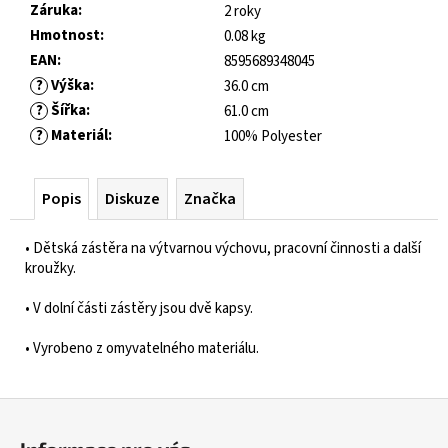
č
Záruka
:
2 roky
u
Hmotnost
:
0.08 kg
j
EAN
:
8595689348045
e
?
Výška
:
36.0 cm
m
?
Šířka
:
61.0 cm
e
?
Materiál
:
100% Polyester
JOMA
HORIZON
Popis
Diskuze
Značka
JUNIOR
BAREFOOT
• Dětská zástěra na výtvarnou výchovu, pracovní činnosti a další
2604
kroužky.
ROYAL
BLUE
• V dolní části zástěry jsou dvě kapsy.
547
Kč
• Vyrobeno z omyvatelného materiálu.
Původně:
821
Kč
Z
á