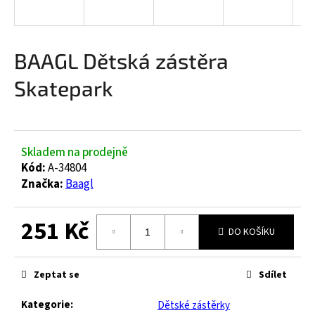
a
j
í
BAAGL Dětská zástěra
t
Skatepark
?
Skladem na prodejně
HLEDAT
Kód:
A-34804
Značka:
Baagl
251 Kč
D
DO KOŠÍKU
o
Měrná
p
cena:
o
Zeptat se
Sdílet
r
u
Kategorie
:
Dětské zástěrky