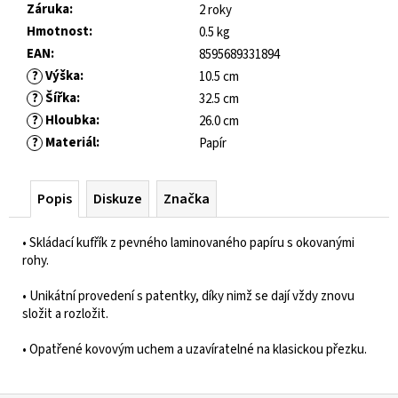
č
Záruka
:
2 roky
u
Hmotnost
:
0.5 kg
j
EAN
:
8595689331894
e
?
Výška
:
10.5 cm
m
?
Šířka
:
32.5 cm
e
?
Hloubka
:
26.0 cm
?
Materiál
:
Papír
FRODDO
KOMPROMIS
KE
Popis
Diskuze
Značka
FLASH
-
BLUE
• Skládací kufřík z pevného laminovaného papíru s okovanými
rohy.
445
Kč
• Unikátní provedení s patentky, díky nimž se dají vždy znovu
Původně:
složit a rozložit.
1
490
Kč
• Opatřené kovovým uchem a uzavíratelné na klasickou přezku.