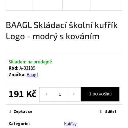
a
j
í
BAAGL Skládací školní kufřík
t
Logo - modrý s kováním
?
Skladem na prodejně
HLEDAT
Kód:
A-33189
Značka:
Baagl
191 Kč
D
DO KOŠÍKU
o
Měrná
p
cena:
o
Zeptat se
Sdílet
r
u
Kategorie
:
Kufříky