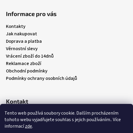
Z
á
Informace pro vás
p
a
Kontakty
t
Jak nakupovat
í
Doprava a platba
Věrnostní slevy
Vrácení zboží do 14dnů
Reklamace zboží
Obchodní podmínky
Podmínky ochrany osobních údajů
Kontakt
Tento web používá soubory cookie. Dalším procházením
info
@
babybebare.cz
tohoto webu vyjadřujete souhlas s jejich používáním.. Více
Facebook
informací
zde
.
babybebare