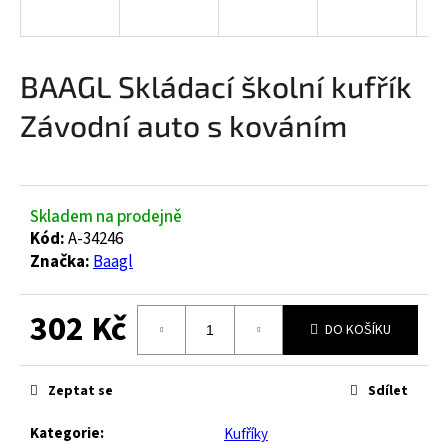
a
j
í
BAAGL Skládací školní kufřík
t
Závodní auto s kováním
?
Skladem na prodejně
HLEDAT
Kód:
A-34246
Značka:
Baagl
302 Kč
D
DO KOŠÍKU
o
Měrná
p
cena:
o
Zeptat se
Sdílet
r
u
Kategorie
:
Kufříky