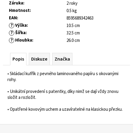
č
Záruka
:
2 roky
u
Hmotnost
:
0.5 kg
j
EAN
:
8595689342463
e
?
Výška
:
10.5 cm
m
?
Šířka
:
32.5 cm
e
?
Hloubka
:
26.0 cm
FRODDO
KOMPROMIS
Popis
Diskuze
Značka
KE
FLASH
• Skládací kufřík z pevného laminovaného papíru s okovanými
-
rohy.
BLUE
445
• Unikátní provedení s patentky, díky nimž se dají vždy znovu
Kč
složit a rozložit.
Původně:
1
• Opatřené kovovým uchem a uzavíratelné na klasickou přezku.
490
Kč
Z