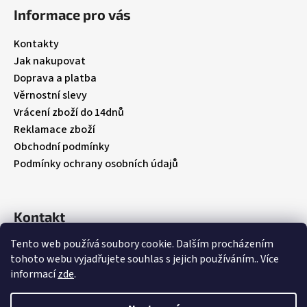
á
Informace pro vás
p
a
Kontakty
t
Jak nakupovat
í
Doprava a platba
Věrnostní slevy
Vrácení zboží do 14dnů
Reklamace zboží
Obchodní podmínky
Podmínky ochrany osobních údajů
Kontakt
Tento web používá soubory cookie. Dalším procházením
info
@
babybebare.cz
tohoto webu vyjadřujete souhlas s jejich používáním.. Více
Facebook
informací
zde
.
babybebare