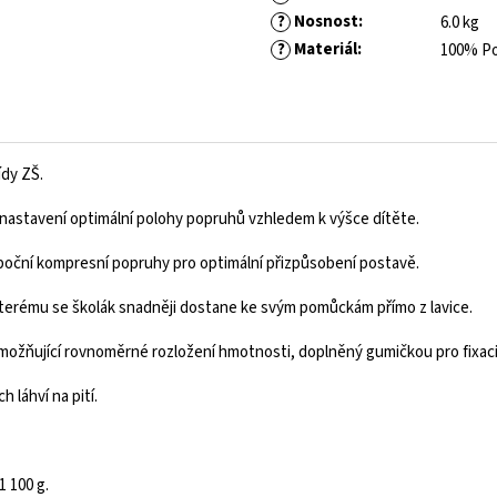
?
Nosnost
:
6.0 kg
?
Materiál
:
100% Po
ídy ZŠ.
tavení optimální polohy popruhů vzhledem k výšce dítěte.
 boční kompresní popruhy pro optimální přizpůsobení postavě.
terému se školák snadněji dostane ke svým pomůckám přímo z lavice.
 umožňující rovnoměrné rozložení hmotnosti, doplněný gumičkou pro fixaci
ich
láhví na pití
.
1 100 g.