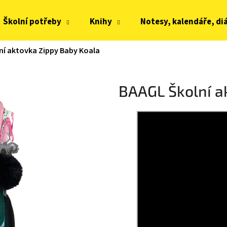
Školní potřeby
Knihy
Notesy, kalendáře, di
ní aktovka Zippy Baby Koala
Co potřebujete najít?
BAAGL Školní a
HLEDAT
Doporučujeme
JOMA HORIZON JUNIOR BAREFOOT 2604
FRODDO KOMPROMI