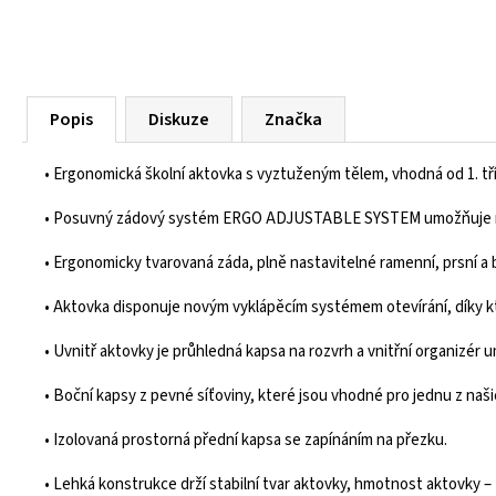
Popis
Diskuze
Značka
• Ergonomická školní aktovka s vyztuženým tělem, vhodná od 1. tř
• Posuvný zádový systém ERGO ADJUSTABLE SYSTEM umožňuje nas
• Ergonomicky tvarovaná záda, plně nastavitelné ramenní, prsní a
• Aktovka disponuje novým vyklápěcím systémem otevírání, díky k
• Uvnitř aktovky je průhledná kapsa na rozvrh a vnitřní organizér
• Boční kapsy z pevné síťoviny, které jsou vhodné pro jednu z naš
• Izolovaná prostorná přední kapsa se zapínáním na přezku.
• Lehká konstrukce drží stabilní tvar aktovky, hmotnost aktovky – 