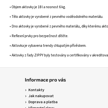
• Objem aktovky je 18 l a nosnost 6 kg.
• Tělo aktovky je vyrobené z pevného voděodolného materiálu.
• Dno aktovky je vyrobené z pevného materiálu, díky kterému akt
• Reflexní prvky pro bezpečnost dítěte.
• Aktovka je vybavena trendy chlupatým přívěskem.
• Aktovky z řady ZIPPY byly testovány a certifikovány v akreditova
Z
á
Informace pro vás
p
a
Kontakty
t
Jak nakupovat
í
Doprava a platba