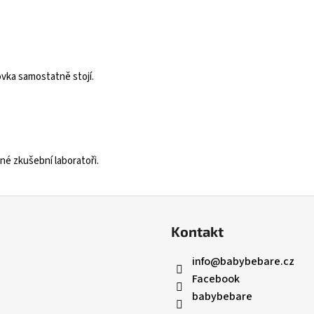
ovka samostatně stojí.
né zkušební laboratoři.
Kontakt
info
@
babybebare.cz
Facebook
babybebare