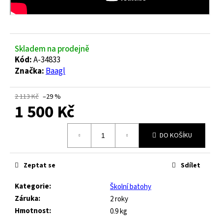
č
u
j
e
m
Skladem na prodejně
e
Kód:
A-34833
Značka:
Baagl
FRODDO
KOMPROMIS
2 113 Kč
–29 %
KE
1 500 Kč
FLASH
-
Měrná
BLUE
DO KOŠÍKU
cena:
445
Kč
Zeptat se
Sdílet
Původně:
1
490
Kategorie
:
Školní batohy
Kč
Záruka
:
2 roky
Hmotnost
:
0.9 kg