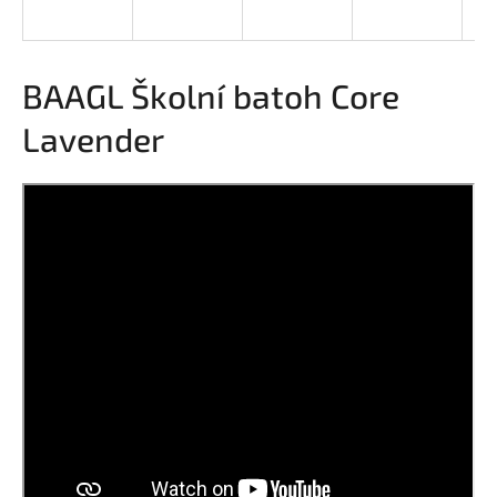
a
j
í
BAAGL Školní batoh Core
t
Lavender
?
HLEDAT
D
o
p
o
r
u