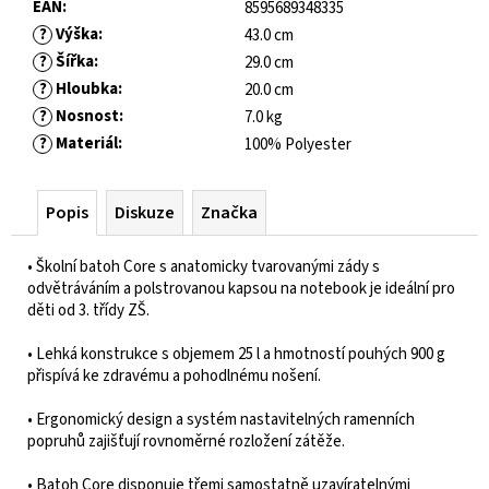
EAN
:
8595689348335
?
Výška
:
43.0 cm
?
Šířka
:
29.0 cm
?
Hloubka
:
20.0 cm
?
Nosnost
:
7.0 kg
?
Materiál
:
100% Polyester
Popis
Diskuze
Značka
• Školní batoh Core s anatomicky tvarovanými zády s
odvětráváním a polstrovanou kapsou na notebook je ideální pro
děti od 3. třídy ZŠ.
• Lehká konstrukce s objemem 25 l a hmotností pouhých 900 g
přispívá ke zdravému a pohodlnému nošení.
• Ergonomický design a systém nastavitelných ramenních
popruhů zajišťují rovnoměrné rozložení zátěže.
• Batoh Core disponuje třemi samostatně uzavíratelnými