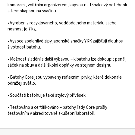
komorami, vnitřním organizérem, kapsou na 15palcový notebook
a termokapsou na svačinu.
• Vyroben z recyklovaného, voděodolného materiálu a jeho
nosnost je 7 kg.
• Vysoce spolehlivé zipy japonské značky YKK zajišťují dlouhou
životnost batohu.
• Možnost sladění s další výbavou – k batohu lze dokoupit penál,
sáček na obuv a další školní doplňky ve stejném designu.
• Batohy Core jsou vybaveny reflexními prvky, které dokonale
odrážejí světlo.
• Součástí batohu je také stylový přívěsek.
• Testováno a certifikováno – batohy řady Core prošly
testováním v akreditované zkušební laboratoři.
Z