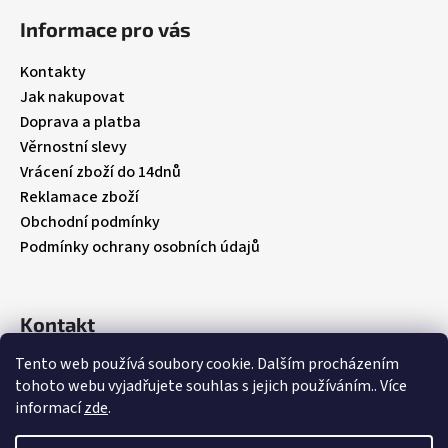
á
Informace pro vás
p
a
Kontakty
t
Jak nakupovat
í
Doprava a platba
Věrnostní slevy
Vrácení zboží do 14dnů
Reklamace zboží
Obchodní podmínky
Podmínky ochrany osobních údajů
Kontakt
Tento web používá soubory cookie. Dalším procházením
info
@
babybebare.cz
tohoto webu vyjadřujete souhlas s jejich používáním.. Více
Facebook
informací
zde
.
babybebare