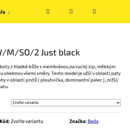
Hledat
Přihlášení
Nákupní
áře
Hračky, tvoření
Doplňky k obuvi
Zn
košík
/M/SO/2 Just black
 boty z hladké kůže s membránou,na suchý zip, měkkým
u ohebnou všemi směry. Tento model je užší v oblasti paty
hy v oblasti prstů ( ploutvička, dominantní palec ), nižší/
patu.
Kód:
Zvolte variantu
Značka:
Beda
S KE FLASH - BLUE