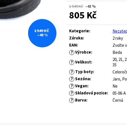
ROYAL BLUE
445 Kč
1 549 Kč
–48 %
Původně:
1 490 Kč
547 Kč
805 Kč
Původně:
821 Kč
Měrná
cena:
1 549 KČ
Kategorie
:
Nezate
–48 %
Záruka
:
2 roky
EAN
:
Zvolte v
?
Výrobce
:
Beda
20, 21, 2
?
Velikost
:
35
?
Typ boty
:
Celoroč
?
Sezóna
:
Jaro, P
?
Vegan
:
Ne
?
Skladová pozice
:
05-06-A
?
Barva
:
Černá