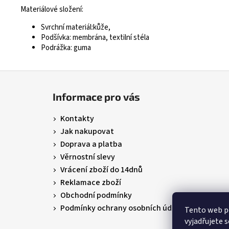
Materiálové složení:
Svrchní materiál:kůže,
Podšívka: membrána, textilní stéla
Podrážka: guma
Z
á
Informace pro vás
p
a
Kontakty
t
Jak nakupovat
í
Doprava a platba
Věrnostní slevy
Vrácení zboží do 14dnů
Reklamace zboží
Obchodní podmínky
Podmínky ochrany osobních údajů
Tento web p
vyjadřujete s