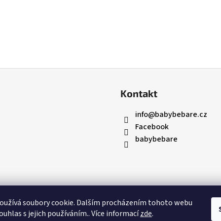
Kontakt
info
@
babybebare.cz
Facebook
babybebare
oužívá soubory cookie. Dalším procházením tohoto webu
ouhlas s jejich používáním.. Více informací
zde
.