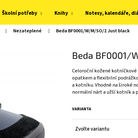
Školní potřeby
Knihy
Notesy, kalendáře, di
Nezateplené
Beda BF0001/W/M/SO/2 Just black
Co potřebujete najít?
Beda BF0001/W
HLEDAT
Celoroční kožené kotníčkové
opatkem a flexibilní podrážko
Doporučujeme
a kotníku. Vhodné na široké no
normální nárt a užší kotník a 
VARIANTA
Zvolte variantu
JOMA HORIZON JUNIOR BAREFOOT 2604
FRODDO KOMPROMI