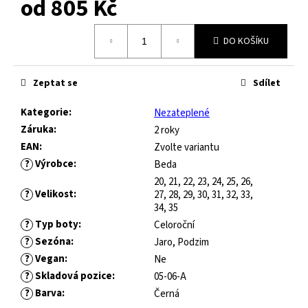
od
805 Kč
č
u
Měrná
j
DO KOŠÍKU
cena:
e
m
e
Zeptat se
Sdílet
Kategorie
:
Nezateplené
FRODDO
Záruka
:
2 roky
KOMPROMIS
KE
EAN
:
Zvolte variantu
FLASH
?
Výrobce
:
Beda
-
20, 21, 22, 23, 24, 25, 26,
BLUE
?
Velikost
:
27, 28, 29, 30, 31, 32, 33,
34, 35
445
Kč
?
Typ boty
:
Celoroční
Původně:
?
Sezóna
:
Jaro, Podzim
1
490
?
Vegan
:
Ne
Kč
?
Skladová pozice
:
05-06-A
?
Barva
:
Černá