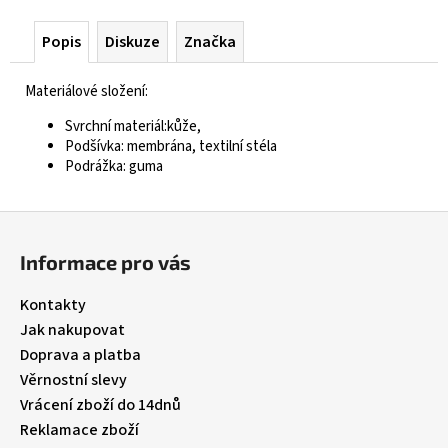
Popis
Diskuze
Značka
Materiálové složení:
Svrchní materiál:kůže,
Podšívka: membrána, textilní stéla
Podrážka: guma
Z
á
Informace pro vás
p
a
Kontakty
t
Jak nakupovat
í
Doprava a platba
Věrnostní slevy
Vrácení zboží do 14dnů
Reklamace zboží