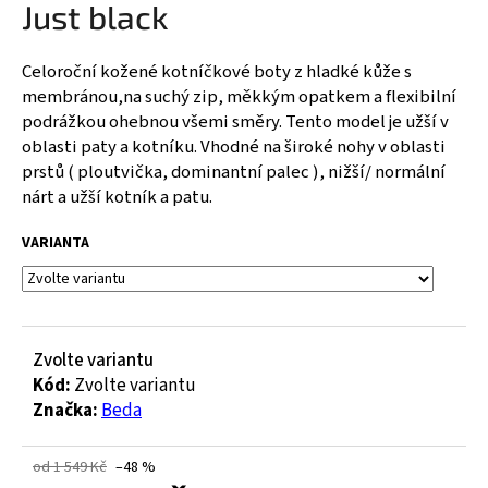
Just black
a
j
Celoroční kožené kotníčkové boty z hladké kůže s
í
membránou,na suchý zip, měkkým opatkem a flexibilní
t
podrážkou ohebnou všemi směry. Tento model je užší v
?
oblasti paty a kotníku. Vhodné na široké nohy v oblasti
prstů ( ploutvička, dominantní palec ), nižší/ normální
nárt a užší kotník a patu.
VARIANTA
HLEDAT
D
Zvolte variantu
o
Kód:
Zvolte variantu
p
Značka:
Beda
o
r
u
od 1 549 Kč
–48 %