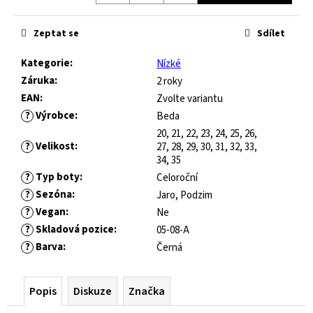
č
Měrná
u
cena:
j
Zeptat se
Sdílet
e
m
Kategorie
:
Nízké
e
Záruka
:
2 roky
EAN
:
Zvolte variantu
?
Výrobce
:
Beda
JOMA
20, 21, 22, 23, 24, 25, 26,
HORIZON
?
Velikost
:
27, 28, 29, 30, 31, 32, 33,
JUNIOR
34, 35
BAREFOOT
2604
?
Typ boty
:
Celoroční
ROYAL
?
Sezóna
:
Jaro, Podzim
BLUE
?
Vegan
:
Ne
547
?
Skladová pozice
:
05-08-A
Kč
?
Barva
:
Černá
Původně:
821
Kč
Popis
Diskuze
Značka