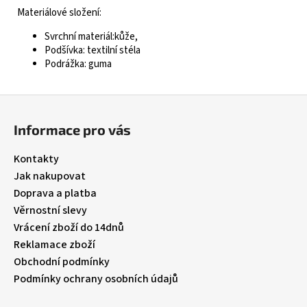
Materiálové složení:
Svrchní materiál:kůže,
Podšívka: textilní stéla
Podrážka: guma
Z
á
Informace pro vás
p
a
Kontakty
t
Jak nakupovat
í
Doprava a platba
Věrnostní slevy
Vrácení zboží do 14dnů
Reklamace zboží
Obchodní podmínky
Podmínky ochrany osobních údajů