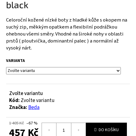
black
a
j
Celoroční kožené nízké boty z hladké kůže s okopem na
í
suchý zip, měkkým opatkem a flexibilní podrážkou
t
ohebnou všemi směry. Vhodné na široké nohy v oblasti
?
prstů ( ploutvička, dominantní palec ) a normální až
vysoký nárt.
VARIANTA
HLEDAT
Zvolte variantu
D
Kód:
Zvolte variantu
o
Značka:
Beda
p
o
r
1 405 Kč
–67 %
457 Kč
u
DO KOŠÍKU