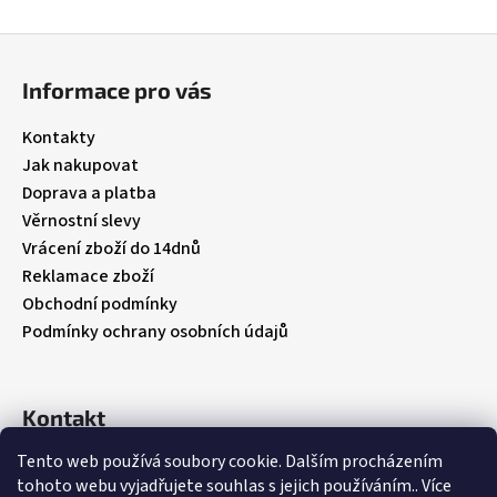
Z
á
Informace pro vás
p
a
Kontakty
t
Jak nakupovat
í
Doprava a platba
Věrnostní slevy
Vrácení zboží do 14dnů
Reklamace zboží
Obchodní podmínky
Podmínky ochrany osobních údajů
Kontakt
Tento web používá soubory cookie. Dalším procházením
info
@
babybebare.cz
tohoto webu vyjadřujete souhlas s jejich používáním.. Více
Facebook