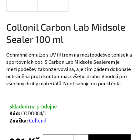
a
j
í
Collonil Carbon Lab Midsole
t
Sealer 100 ml
?
Ochranná emulze s UV filtrem na mezipodešve tenisek a
sportovních bot. S Carbon Lab Midsole Sealerem je
mezipodešev zakonzervována, a je tím pádem dokonale
HLEDAT
ochráněna proti kontaminaci všeho druhu. Vhodná pro
všechny druhy materiálů. Neobsahuje rozpouštědla.
D
o
Skladem na prodejně
p
Kód:
CODO004/1
o
Značka:
Collonil
r
u