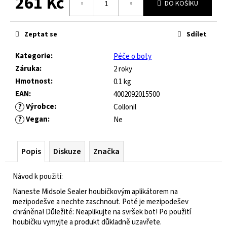
261 Kč
č
DO KOŠÍKU
u
Měrná
j
cena:
e
Zeptat se
Sdílet
m
Kategorie
:
Péče o boty
e
Záruka
:
2 roky
Hmotnost
:
0.1 kg
JOMA
EAN
:
4002092015500
HORIZON
?
Výrobce
:
Collonil
JUNIOR
BAREFOOT
?
Vegan
:
Ne
2604
ROYAL
BLUE
Popis
Diskuze
Značka
547
Kč
Návod k použití:
Původně:
821
Naneste Midsole Sealer houbičkovým aplikátorem na
Kč
mezipodešve a nechte zaschnout. Poté je mezipodešev
chráněna!
Důležité: Neaplikujte na svršek bot!
Po použití
houbičku vymyjte a produkt důkladně uzavřete.