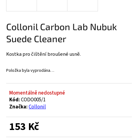
a
j
í
Collonil Carbon Lab Nubuk
t
Suede Cleaner
?
Kostka pro čištění broušené usně.
Položka byla vyprodána…
HLEDAT
Momentálně nedostupné
D
Kód:
CODO005/1
o
Značka:
Collonil
p
o
153 Kč
r
u
Měrná