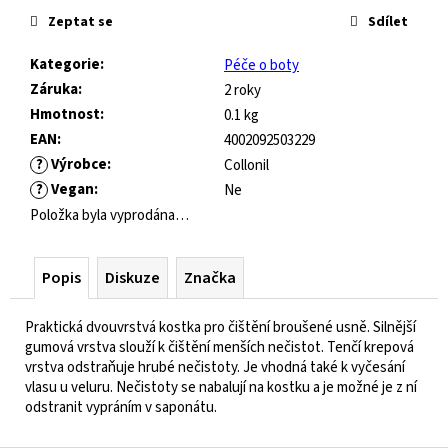
č
cena:
Zeptat se
Sdílet
u
j
Kategorie
:
Péče o boty
e
Záruka
:
m
2 roky
e
Hmotnost
:
0.1 kg
EAN
:
4002092503229
?
Výrobce
:
Collonil
FRODDO
?
Vegan
:
Ne
KOMPROMIS
KE
Položka byla vyprodána…
FLASH
-
BLUE
Popis
Diskuze
Značka
445
Kč
Praktická dvouvrstvá kostka pro čištění broušené usně. Silnější
Původně:
gumová vrstva slouží k čištění menších nečistot. Tenčí krepová
1
vrstva odstraňuje hrubé nečistoty. Je vhodná také k vyčesání
490
vlasu u veluru. Nečistoty se nabalují na kostku a je možné je z ní
Kč
odstranit vypráním v saponátu.