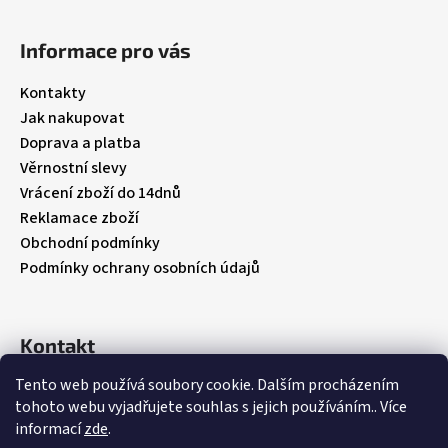
Z
á
Informace pro vás
p
a
Kontakty
t
Jak nakupovat
í
Doprava a platba
Věrnostní slevy
Vrácení zboží do 14dnů
Reklamace zboží
Obchodní podmínky
Podmínky ochrany osobních údajů
Kontakt
Tento web používá soubory cookie. Dalším procházením
info
@
babybebare.cz
tohoto webu vyjadřujete souhlas s jejich používáním.. Více
Facebook
informací
zde
.
babybebare