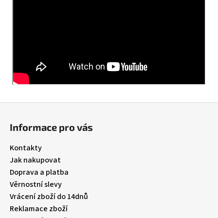
Z
á
Informace pro vás
p
a
Kontakty
t
Jak nakupovat
í
Doprava a platba
Věrnostní slevy
Vrácení zboží do 14dnů
Reklamace zboží