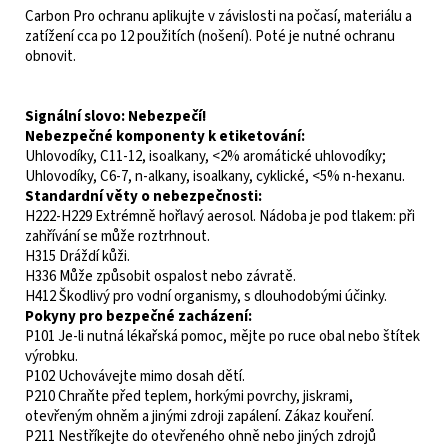
Carbon Pro ochranu aplikujte v závislosti na počasí, materiálu a
zatížení cca po 12 použitích (nošení). Poté je nutné ochranu
obnovit.
Signální slovo:
Nebezpečí!
Nebezpečné komponenty k etiketování:
Uhlovodíky, C11-12, isoalkany, <2% aromátické uhlovodíky;
Uhlovodíky, C6-7, n-alkany, isoalkany, cyklické, <5% n-hexanu.
Standardní věty o nebezpečnosti:
H222-H229 Extrémně hořlavý aerosol. Nádoba je pod tlakem: při
zahřívání se může roztrhnout.
H315 Dráždí kůži.
H336 Může způsobit ospalost nebo závratě.
H412 Škodlivý pro vodní organismy, s dlouhodobými účinky.
Pokyny pro bezpečné zacházení:
P101 Je-li nutná lékařská pomoc, mějte po ruce obal nebo štítek
výrobku.
P102 Uchovávejte mimo dosah dětí.
P210 Chraňte před teplem, horkými povrchy, jiskrami,
otevřeným ohněm a jinými zdroji zapálení. Zákaz kouření.
P211 Nestříkejte do otevřeného ohně nebo jiných zdrojů