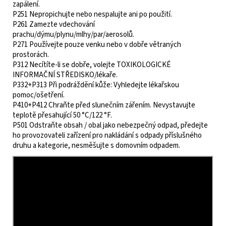
zapálení.
P251 Nepropichujte nebo nespalujte ani po použití.
P261 Zamezte vdechování
prachu/dýmu/plynu/mlhy/par/aerosolů.
P271 Používejte pouze venku nebo v dobře větraných
prostorách.
P312 Necítíte-li se dobře, volejte TOXIKOLOGICKÉ
INFORMAČNÍ STŘEDISKO/lékaře.
P332+P313 Při podráždění kůže: Vyhledejte lékařskou
pomoc/ošetření.
P410+P412 Chraňte před slunečním zářením. Nevystavujte
teplotě přesahující 50 °C/122 °F.
P501 Odstraňte obsah / obal jako nebezpečný odpad, předejte
ho provozovateli zařízení pro nakládání s odpady příslušného
druhu a kategorie, nesměšujte s domovním odpadem.