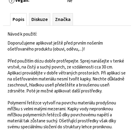
?
Vegan
:
Ne
Popis
Diskuze
Značka
Návod k použití:
Doporučujeme aplikovat ještě před prvním nošením
ošetřovaného produktu (obuvi, oděvu,...)!
Před použitím dózu dobře protřepejte. Sprej nanášejte v tenké
vrstvě, na čistý a suchý povrch, ze vzdálenosti cca 30 cm.
Aplikaci provádějte v dobře větraných prostorách. Při aplikaci se
na ošetřovaném materiálu nesmí tvořit kapky. Nechte důkladně
zaschnout, hladkou useň přeleštěte a broušenou useň
zdrsněte. Poté je možné aplikovat další prostředky.
Polymerní řetězce vytvoří na povrchu materiálu prodyšnou
mřížku s velmi malými mezerami. Kapky vody neproniknou
mřížkou polymerních řetězců díky povrchovému napětí a
materiál tak zůstane suchý. Ošetřující prostředky však díky
svému speciálnímu složení do struktury lehce proniknou.