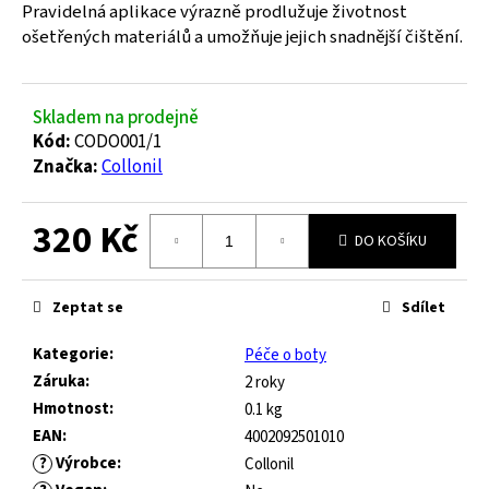
č
Pravidelná aplikace výrazně prodlužuje životnost
u
ošetřených materiálů a umožňuje jejich snadnější čištění.
j
e
m
Skladem na prodejně
e
Kód:
CODO001/1
Značka:
Collonil
JOMA
HORIZON
320 Kč
JUNIOR
DO KOŠÍKU
BAREFOOT
Měrná
2604
cena:
ROYAL
Zeptat se
Sdílet
BLUE
547
Kategorie
:
Péče o boty
Kč
Záruka
:
2 roky
Původně:
Hmotnost
:
0.1 kg
821
Kč
EAN
:
4002092501010
?
Výrobce
:
Collonil