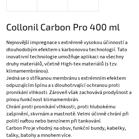
a
j
í
Collonil Carbon Pro 400 ml
t
?
Nejnovější impregnace s extrémně vysokou účinností a
dlouhodobým efektem s karbonovou technologií. Tato
inovativní technologie umožňuje aplikaci na všechny
druhy materiálů, včetně High-tex materiálů (s tzv.
klimamembránou).
HLEDAT
Jedná se o stříkanou membránu s extrémním efektem
odpuzujícím špínu a s dlouhotrvající ochranou proti
pronikání vlhkosti. Zároveň však zachovává prodyšnost a
D
plnou funkčnost klimamembrán.
o
Chrání proti pronikání vlhkosti, proti hlubokému
p
zašpinění, skvrnám a mastnotě. Velmi účinně chrání při
o
polití naftou nebo benzínem při tankování.
r
Carbon Pro je vhodný na obuv, funkční bundy, kabelky,
u
tašky, batohy a mnohem více.