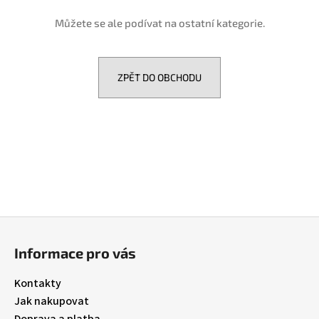
a
Můžete se ale podívat na ostatní kategorie.
j
í
t
ZPĚT DO OBCHODU
?
HLEDAT
Z
D
á
o
Informace pro vás
p
p
o
a
Kontakty
r
t
Jak nakupovat
u
í