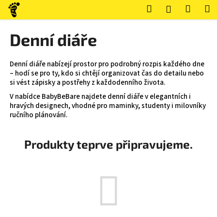
K
Přejít
Hledat
Nákup
M
Přihlášení
na
o
obsah
Zpět
Zpět
košík
š
Denní diáře
í
C
k
o
Denní diáře nabízejí prostor pro podrobný rozpis každého dne
– hodí se pro ty, kdo si chtějí organizovat čas do detailu nebo
p
si vést zápisky a postřehy z každodenního života.
o
V nabídce BabyBeBare najdete denní diáře v elegantních i
t
hravých designech, vhodné pro maminky, studenty i milovníky
ř
ručního plánování.
e
b
Produkty teprve připravujeme.
u
j
e
t
e
n