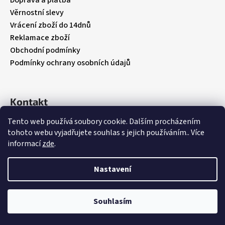
Doprava a platba
č
u
Věrnostní slevy
j
Vrácení zboží do 14dnů
e
Reklamace zboží
m
Obchodní podmínky
e
Podmínky ochrany osobních údajů
JOMA
HORIZON
Kontakt
JUNIOR
BAREFOOT
Tento web používá soubory cookie. Dalším procházením
info
@
babybebare.cz
2604
tohoto webu vyjadřujete souhlas s jejich používáním.. Více
Facebook
ROYAL
informací
zde
.
BLUE
babybebare
547
Nastavení
Kč
Původně:
Vytvořil Shoptet
821
Kč
Souhlasím
Copyright 2026
BabyBeBare
. Všechna práva vyhrazena.