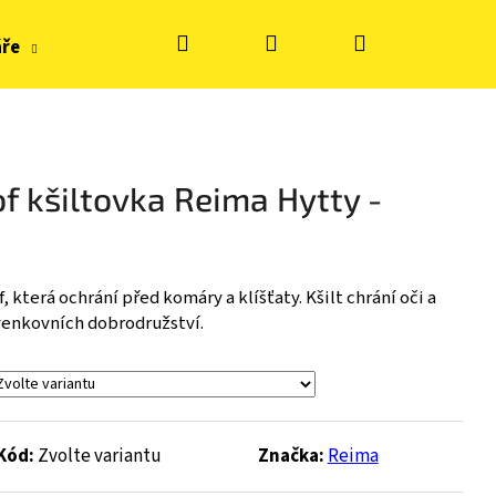
Hledat
Přihlášení
Nákupní
áře
Hračky, tvoření
Doplňky k obuvi
Zn
košík
f kšiltovka Reima Hytty -
která ochrání před komáry a klíšťaty. Kšilt chrání oči a
venkovních dobrodružství.
Kód:
Zvolte variantu
Značka:
Reima
S KE FLASH - BLUE