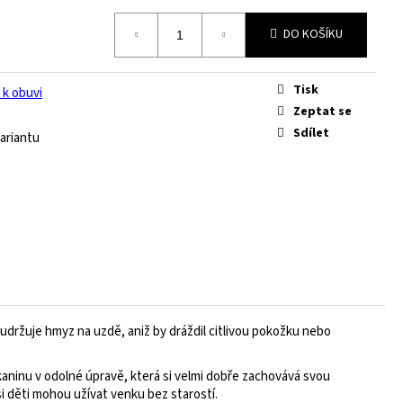
DO KOŠÍKU
Tisk
 k obuvi
Zeptat se
Sdílet
ariantu
, udržuje hmyz na uzdě, aniž by dráždil citlivou pokožku nebo
kaninu v odolné úpravě, která si velmi dobře zachovává svou
 si děti mohou užívat venku bez starostí.