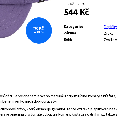
ROYAL BLUE
445 Kč
765 Kč
–28 %
544 Kč
Původně:
1 490 Kč
547 Kč
Původně:
821 Kč
Měrná
cena:
Kategorie
:
Doplňky
765 KČ
–28 %
Záruka
:
2 roky
EAN
:
Zvolte v
ivní děti. Je vyrobena z lehkého materiálu odpuzujícího komáry a klíšťata
ncem během venkovních dobrodružství.
itronové trávy, který obsahuje geraniol. Tento extrakt je aplikován na t
erá je příjemná pro lidi, ale odpuzuje komáry, klíšťata a další hmyz, takže