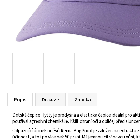
55 Kč
Popis
Diskuze
Značka
Dětská čepice Hytty je prodyšná a elastická čepice ideální pro akt
používal agresivní chemikálie. Kšilt chrání oči a obličej před slu
Odpuzující účinek oděvů Reima BugProof je založen na extraktu z c
účinnost, a to i po více než 50 praní. Má jemnou citrónovou vůni, kt