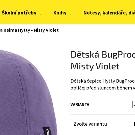
Školní potřeby
Knihy
Notesy, kalendáře, di
a Reima Hytty - Misty Violet
Co potřebujete najít?
Dětská BugProo
HLEDAT
Misty Violet
Dětská čepice Hytty BugProof, 
Doporučujeme
obličej před sluncem během 
VARIANTA
Zvolte variantu
JOMA HORIZON JUNIOR BAREFOOT 2604
FRODDO KOMPROMI