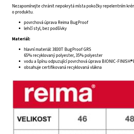
Nezapomínejte chránit nepokrytá místa pokožky repelentním krém
o produktu.
povrchová úprava Reima BugProof
lehčí styl, bez podšívky
Materiál:
hlavní materiál: 3830T BugProof GRS
65% recyklovaný polyester, 35% polyester
vodu a špínu odpuzující povrchová úprava BIONIC-FINISH®E
obsahuje certifikovaná recyklovaná vlákna