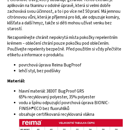
aplikován na tkaninu v odolné úpravě, která si velmi dobře
zachovává svou účinnost, a to i po více než 50 praní. Má jemnou
citrónovou vůni, která je příjemná pro lidi, ale odpuzuje komáry,
klíšťata a další hmyz, takže si děti mohou užívat venku bez
starostí.
Nezapomínejte chránit nepokrytá místa pokožky repelentním
krémem – oblečení chrání pouze pokožku pod oblečením.
Používejte repelenty bezpečně. Před použitím si vždy přečtěte
etiketu a informace o produktu.
povrchová úprava Reima BugProof
lehčí styl, bez podšívky
Materiál:
hlavní materiál: 3830T BugProof GRS
65% recyklovaný polyester, 35% polyester
vodu a špínu odpuzující povrchová úprava BIONIC-
FINISH®ECO bez fluoruhlíků
obsahuje certifikovaná recyklovaná vlákna