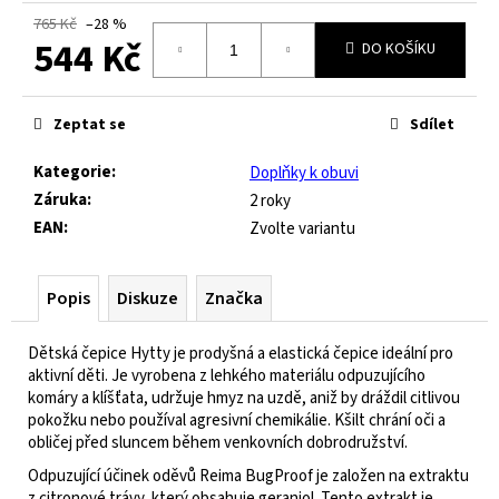
č
765 Kč
–28 %
u
544 Kč
DO KOŠÍKU
j
e
Měrná
m
cena:
e
Zeptat se
Sdílet
Kategorie
:
Doplňky k obuvi
FRODDO
Záruka
:
2 roky
KOMPROMIS
EAN
:
Zvolte variantu
KE
FLASH
-
Popis
Diskuze
Značka
BLUE
445
Dětská čepice Hytty je prodyšná a elastická čepice ideální pro
Kč
aktivní děti. Je vyrobena z lehkého materiálu odpuzujícího
Původně:
komáry a klíšťata, udržuje hmyz na uzdě, aniž by dráždil citlivou
1
490
pokožku nebo používal agresivní chemikálie. Kšilt chrání oči a
Kč
obličej před sluncem během venkovních dobrodružství.
Odpuzující účinek oděvů Reima BugProof je založen na extraktu
z citronové trávy, který obsahuje geraniol. Tento extrakt je