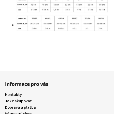
Z
á
Informace pro vás
p
a
Kontakty
t
Jak nakupovat
í
Doprava a platba
Věrnostní slevy