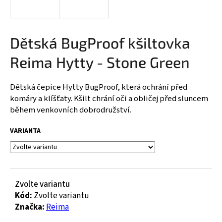
a
j
í
Dětská BugProof kšiltovka
t
Reima Hytty - Stone Green
?
Dětská čepice Hytty BugProof, která ochrání před
komáry a klíšťaty. Kšilt chrání oči a obličej před sluncem
během venkovních dobrodružství.
HLEDAT
VARIANTA
D
o
p
Zvolte variantu
o
Kód:
Zvolte variantu
r
Značka:
Reima
u