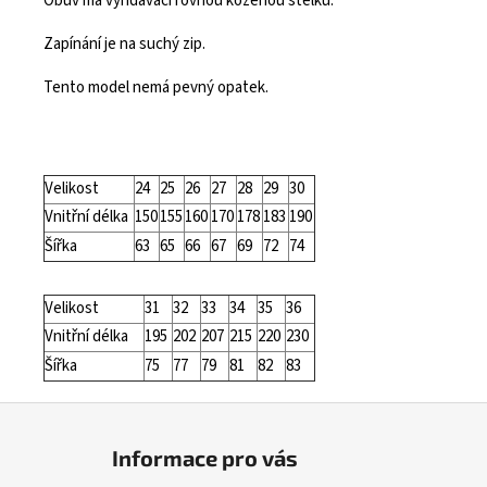
Obuv má vyndavací rovnou koženou stélku.
Zapínání je na suchý zip.
Tento model nemá pevný opatek.
Velikost
24
25
26
27
28
29
30
Vnitřní délka
150
155
160
170
178
183
190
Šířka
63
65
66
67
69
72
74
Velikost
31
32
33
34
35
36
Vnitřní délka
195
202
207
215
220
230
Šířka
75
77
79
81
82
83
Z
á
Informace pro vás
p