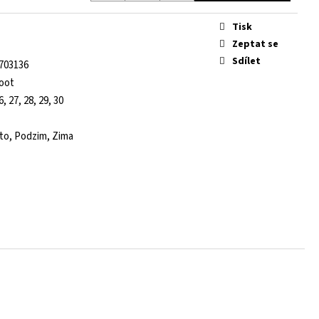
Tisk
Zeptat se
Sdílet
703136
foot
6, 27, 28, 29, 30
éto, Podzim, Zima