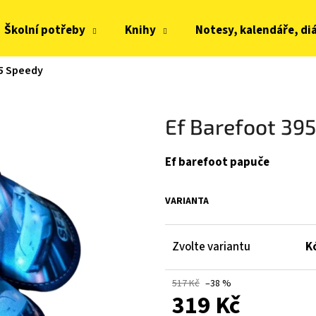
Školní potřeby
Knihy
Notesy, kalendáře, di
95 Speedy
Co potřebujete najít?
Ef Barefoot 39
HLEDAT
Ef barefoot papuče
Doporučujeme
VARIANTA
Zvolte variantu
K
517 Kč
–38 %
319 Kč
JOMA HORIZON JUNIOR BAREFOOT 2604
FRODDO KOMPROMI