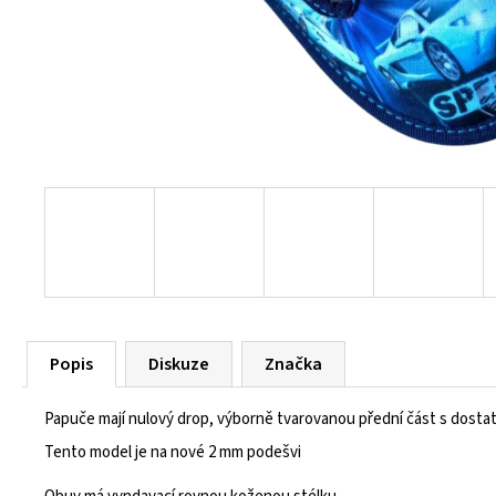
55 Kč
Popis
Diskuze
Značka
Papuče mají nulový drop, výborně tvarovanou přední část s dosta
Tento model je na nové 2 mm podešvi