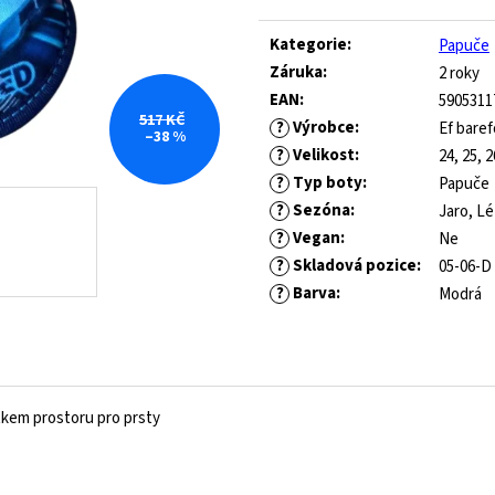
ROYAL BLUE
445 Kč
Měrná
Původně:
1 490 Kč
cena:
547 Kč
Kategorie
:
Papuče
Původně:
821 Kč
Záruka
:
2 roky
EAN
:
5905311
517 KČ
?
Výrobce
:
Ef bare
–38 %
?
Velikost
:
24, 25, 2
?
Typ boty
:
Papuče
?
Sezóna
:
Jaro, L
?
Vegan
:
Ne
?
Skladová pozice
:
05-06-D
?
Barva
:
Modrá
tkem prostoru pro prsty