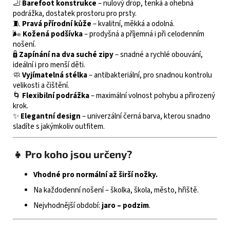
🦶
Barefoot konstrukce
– nulový drop, tenká a ohebná
podrážka, dostatek prostoru pro prsty.
🧵
Pravá přírodní kůže
– kvalitní, měkká a odolná.
🌬️
Kožená podšívka
– prodyšná a příjemná i při celodenním
nošení.
🔒
Zapínání na dva suché zipy
– snadné a rychlé obouvání,
ideální i pro menší děti.
🧼
Vyjímatelná stélka
– antibakteriální, pro snadnou kontrolu
velikosti a čištění.
🌀
Flexibilní podrážka
– maximální volnost pohybu a přirozený
krok.
✨
Elegantní design
– univerzální černá barva, kterou snadno
sladíte s jakýmkoliv outfitem.
👧 Pro koho jsou určeny?
Vhodné pro normální až širší nožky.
Na každodenní nošení – školka, škola, město, hřiště.
Nejvhodnější období:
jaro – podzim
.