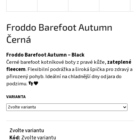
a
j
í
Froddo Barefoot Autumn
t
Černá
?
Froddo Barefoot Autumn – Black
Černé barefoot kotníkové boty z pravé kůže,
zateplené
fleecem
. Flexibilní podrážka a široká špička pro zdravý a
HLEDAT
přirozený pohyb. Ideální na chladnější dny od jara do
podzimu. 👣🖤
VARIANTA
D
o
p
o
r
Zvolte variantu
u
Kód:
Zvolte variantu