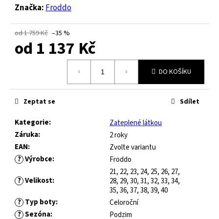
č
Značka:
Froddo
u
j
e
od 1 759 Kč
–35 %
od
1 137 Kč
m
e
Měrná
DO KOŠÍKU
cena:
FRODDO
KOMPROMIS
Zeptat se
Sdílet
KE
FLASH
Kategorie
:
Zateplené látkou
-
BLUE
Záruka
:
2 roky
EAN
:
Zvolte variantu
445
Kč
?
Výrobce
:
Froddo
Původně:
21, 22, 23, 24, 25, 26, 27,
1
?
Velikost
:
28, 29, 30, 31, 32, 33, 34,
490
35, 36, 37, 38, 39, 40
Kč
?
Typ boty
:
Celoroční
?
Sezóna
:
Podzim