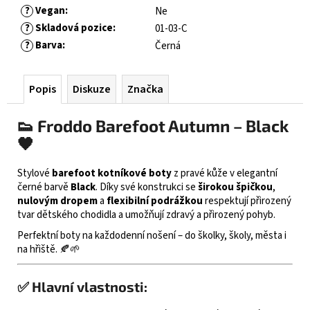
?
Vegan
:
Ne
?
Skladová pozice
:
01-03-C
?
Barva
:
Černá
Popis
Diskuze
Značka
👟 Froddo Barefoot Autumn – Black
🖤
Stylové
barefoot kotníkové boty
z pravé kůže v elegantní
černé barvě
Black
. Díky své konstrukci se
širokou špičkou
,
nulovým dropem
a
flexibilní podrážkou
respektují přirozený
tvar dětského chodidla a umožňují zdravý a přirozený pohyb.
Perfektní boty na každodenní nošení – do školky, školy, města i
na hřiště. 🍂🌱
✅ Hlavní vlastnosti: