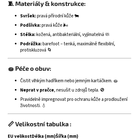
🧵 Materiály & konstrukce:
Svršek:
pravá přírodní kůže 🐄
Podšívka:
pravá kůže 🌬️
Stélka:
kožená, antibakteriální, vyjímatelná 🧼
Podrážka:
barefoot – tenká, maximálně flexibilní,
protiskluzová 🌀
🧽 Péče o obuv:
Čistit vlhkým hadříkem nebo jemným kartáčkem. 🧽
Neprat v pračce
, nesušit u zdrojů tepla. 🚫
Pravidelně impregnovat pro ochranu kůže a prodloužení
životnosti. 💧
📏 Velikostní tabulka :
EU velikost
Délka (mm)
Šířka (mm)