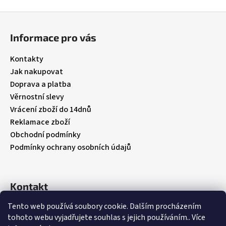
Z
á
Informace pro vás
p
a
Kontakty
t
Jak nakupovat
í
Doprava a platba
Věrnostní slevy
Vrácení zboží do 14dnů
Reklamace zboží
Obchodní podmínky
Podmínky ochrany osobních údajů
Kontakt
Tento web používá soubory cookie. Dalším procházením
info
@
babybebare.cz
tohoto webu vyjadřujete souhlas s jejich používáním.. Více
Facebook