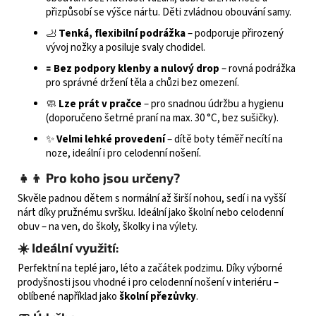
přizpůsobí se výšce nártu. Děti zvládnou obouvání samy.
🦶
Tenká, flexibilní podrážka
– podporuje přirozený
vývoj nožky a posiluje svaly chodidel.
🟰
Bez podpory klenby a nulový drop
– rovná podrážka
pro správné držení těla a chůzi bez omezení.
🧼
Lze prát v pračce
– pro snadnou údržbu a hygienu
(doporučeno šetrné praní na max. 30 °C, bez sušičky).
✨
Velmi lehké provedení
– dítě boty téměř necítí na
noze, ideální i pro celodenní nošení.
👧👦 Pro koho jsou určeny?
Skvěle padnou dětem s normální až širší nohou, sedí i na vyšší
nárt díky pružnému svršku. Ideální jako školní nebo celodenní
obuv – na ven, do školy, školky i na výlety.
☀️ Ideální využití:
Perfektní na teplé jaro, léto a začátek podzimu. Díky výborné
prodyšnosti jsou vhodné i pro celodenní nošení v interiéru –
oblíbené například jako
školní přezůvky
.