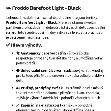
👟 Froddo Barefoot Light - Black
Lehoučké, vzdušné a maximálně pohodlné – to jsou tenisky
Froddo Barefoot Light - Black
, které se stanou skvělým
parťákem pro každodenní dobrodružství vašich dětí. Jsou ideální
na jaro, léto i teplé podzimní dny a díky své lehkosti a pružnosti
je děti téměř necítí na noze.
✅ Hlavní výhody:
👣
Anatomický barefoot střih
– široká špička
respektuje přirozený tvar dětské nohy a umožňuje volný
pohyb prstů.
⚫
Univerzální černá barva
– nadčasový vzhled vhodný
pro každou příležitost, zároveň praktická volba pro aktivní
děti.
🌬️
Pružný, prodyšný svršek
– extrémně lehký a měkký
textilní materiál se dokonale přizpůsobí tvaru chodidla,
zajišťuje výborné odvětrání a pohodlí i v horkých dnech.
🔗
Zapínání na elastickou tkaničku
– pohodlné
obouvání bez nutnosti vázání, dobře drží na noze a