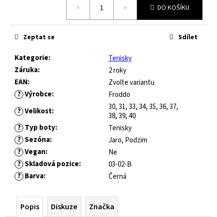
č
DO KOŠÍKU
cena:
u
j
e
Zeptat se
Sdílet
m
e
Kategorie
:
Tenisky
Záruka
:
2 roky
EAN
:
Zvolte variantu
JOMA
HORIZON
?
Výrobce
:
Froddo
JUNIOR
30, 31, 33, 34, 35, 36, 37,
?
Velikost
:
BAREFOOT
38, 39, 40
2604
?
Typ boty
:
Tenisky
ROYAL
?
Sezóna
:
Jaro, Podzim
BLUE
?
Vegan
:
Ne
547
?
Skladová pozice
:
03-02-B
Kč
Původně:
?
Barva
:
Černá
821
Kč
Popis
Diskuze
Značka