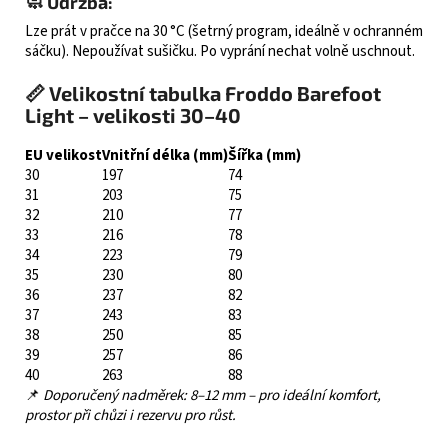
🧼 Údržba:
Lze prát v pračce na 30 °C (šetrný program, ideálně v ochranném
sáčku). Nepoužívat sušičku. Po vyprání nechat volně uschnout.
📏 Velikostní tabulka Froddo Barefoot
Light – velikosti 30–40
EU velikost
Vnitřní délka (mm)
Šířka (mm)
30
197
74
31
203
75
32
210
77
33
216
78
34
223
79
35
230
80
36
237
82
37
243
83
38
250
85
39
257
86
40
263
88
📌
Doporučený nadměrek: 8–12 mm – pro ideální komfort,
prostor při chůzi i rezervu pro růst.