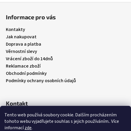
Z
á
Informace pro vás
p
a
Kontakty
t
Jak nakupovat
í
Doprava a platba
Věrnostní slevy
Vrácení zboží do 14dnů
Reklamace zboží
Obchodní podmínky
Podmínky ochrany osobních údajů
Kontakt
Tento web používá soubory cookie. Dalším procházením
info
@
babybebare.cz
tohoto webu vyjadřujete souhlas s jejich používáním.. Více
Facebook
informací
zde
.
babybebare