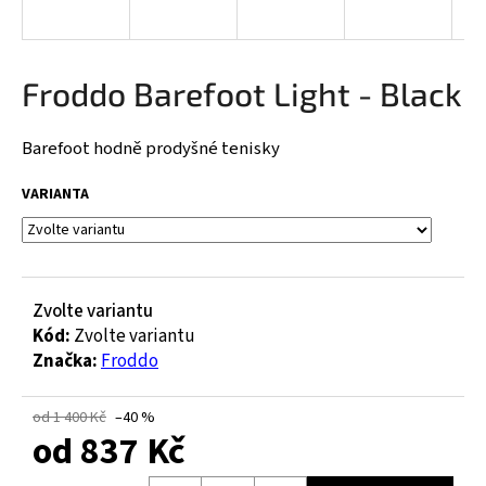
a
j
í
Froddo Barefoot Light - Black
t
?
Barefoot hodně prodyšné tenisky
VARIANTA
HLEDAT
Zvolte variantu
Kód:
Zvolte variantu
D
Značka:
Froddo
o
p
o
od 1 400 Kč
–40 %
od
837 Kč
r
u
Měrná