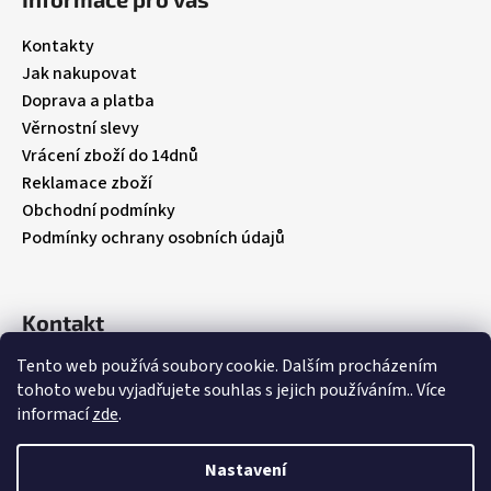
p
a
Kontakty
t
Jak nakupovat
í
Doprava a platba
Věrnostní slevy
Vrácení zboží do 14dnů
Reklamace zboží
Obchodní podmínky
Podmínky ochrany osobních údajů
Kontakt
Tento web používá soubory cookie. Dalším procházením
info
@
babybebare.cz
tohoto webu vyjadřujete souhlas s jejich používáním.. Více
Facebook
informací
zde
.
babybebare
Nastavení