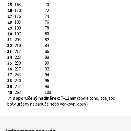
25
163
70
26
170
72
27
176
74
28
183
76
29
190
78
30
197
80
31
203
82
32
210
84
33
217
86
34
223
88
35
230
90
36
237
92
37
243
94
38
250
96
39
257
98
40
263
100
📌
Doporučený nadměrek:
7–12 mm (podle toho, zda jsou
boty určeny na papuče nebo venkovní obuv).
Z
á
Informace pro vás