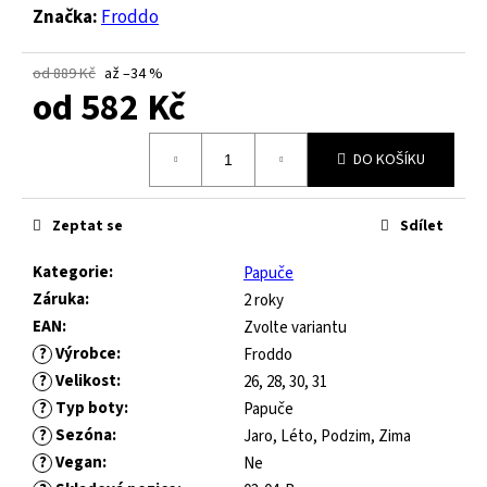
č
Značka:
Froddo
u
j
e
od 889 Kč
až –34 %
od
582 Kč
m
e
Měrná
DO KOŠÍKU
cena:
FRODDO
KOMPROMIS
Zeptat se
Sdílet
KE
FLASH
Kategorie
:
Papuče
-
BLUE
Záruka
:
2 roky
EAN
:
Zvolte variantu
445
Kč
?
Výrobce
:
Froddo
Původně:
?
Velikost
:
26, 28, 30, 31
1
490
?
Typ boty
:
Papuče
Kč
?
Sezóna
:
Jaro, Léto, Podzim, Zima
?
Vegan
:
Ne