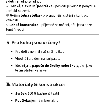
a děti ji snadno zvládnou.
🦶
Tenká, flexibilní podrážka
– poskytuje volnost pohybu a
kontakt se zemí.
🧼
Vyjímatelná stélka
– pro snadnější čištění a kontrolu
velikosti.
✨
Lehká konstrukce
– příjemné na nošení, děti je na noze
téměř necítí.
👧 Pro koho jsou určeny?
Pro děti s normální až širší nožkou.
Vhodné i pro dominantní palec.
Ideální jako
papuče do školky nebo školy
, ale i jako
letní plátěnky
na ven.
🧵 Materiály & konstrukce:
Svršek:
100 % bavlněný textil
Podšívka:
jemné mikrovlákno