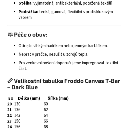
Stélka:
vyjímatelná, antibakteriální, potažená textilií
Podrážka:
tenká, gumová, flexibilní s protiskluzovým
vzorem
🧼 Péče o obuv:
Otírejte vlhkým hadříkem nebo jemným kartáčkem.
Neprat v pračce, nesušit u zdrojů tepla.
Pro venkovní nošení doporučujeme impregnovat textilní
část.
📏 Velikostní tabulka Froddo Canvas T-Bar
– Dark Blue
EU
Délka (mm)
Šířka (mm)
20
130
60
21
136
62
22
143
64
23
150
66
24
156
68