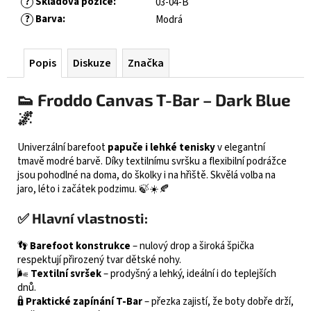
?
Skladová pozice
:
03-04-B
?
Barva
:
Modrá
Popis
Diskuze
Značka
👟 Froddo Canvas T-Bar – Dark Blue
🌌
Univerzální barefoot
papuče i lehké tenisky
v elegantní
tmavě modré barvě. Díky textilnímu svršku a flexibilní podrážce
jsou pohodlné na doma, do školky i na hřiště. Skvělá volba na
jaro, léto i začátek podzimu. 🍃☀️🍂
✅ Hlavní vlastnosti:
👣
Barefoot konstrukce
– nulový drop a široká špička
respektují přirozený tvar dětské nohy.
🌬️
Textilní svršek
– prodyšný a lehký, ideální i do teplejších
dnů.
🔒
Praktické zapínání T-Bar
– přezka zajistí, že boty dobře drží,