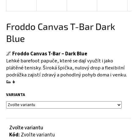
a
j
í
Froddo Canvas T-Bar Dark
t
Blue
?
🌌
Froddo Canvas T-Bar – Dark Blue
Lehké barefoot papuče, které se dají využít i jako
plátěné tenisky. Široká špička, nulový drop a flexibilní
HLEDAT
podrážka zajistí zdravý a pohodlný pohyb doma i venku.
👟👧
VARIANTA
D
o
p
o
r
Zvolte variantu
u
Kód:
Zvolte variantu