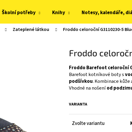
Školní potřeby
Knihy
Notesy, kalendáře, di
Zateplené látkou
Froddo celoroční G3110230-5 Blu
Co potřebujete najít?
Froddo celoroč
HLEDAT
Froddo Barefoot celoroční 
Barefoot kotníkové boty s
vo
Doporučujeme
podšívkou
. Kombinace kůže a 
Vhodné na nošení
od podzimu
VARIANTA
Zvolte variantu
JOMA HORIZON JUNIOR BAREFOOT 2604
FRODDO KOMPROMI