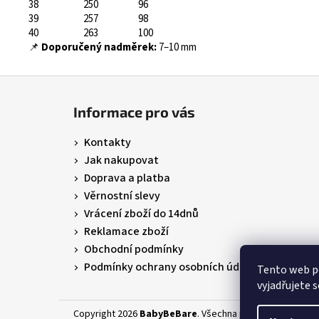
38
250
96
39
257
98
40
263
100
📌
Doporučený nadměrek:
7–10 mm
Z
á
Informace pro vás
p
a
Kontakty
t
Jak nakupovat
í
Doprava a platba
Věrnostní slevy
Vrácení zboží do 14dnů
Reklamace zboží
Obchodní podmínky
Podmínky ochrany osobních údajů
Tento web p
vyjadřujete s
Copyright 2026
BabyBeBare
. Všechna práva vyhrazena.