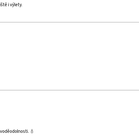
ště i výlety.
 voděodolnosti. 💧