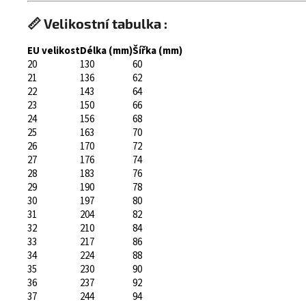
📏 Velikostní tabulka :
EU velikost
Délka (mm)
Šířka (mm)
20
130
60
21
136
62
22
143
64
23
150
66
24
156
68
25
163
70
26
170
72
27
176
74
28
183
76
29
190
78
30
197
80
31
204
82
32
210
84
33
217
86
34
224
88
35
230
90
36
237
92
37
244
94