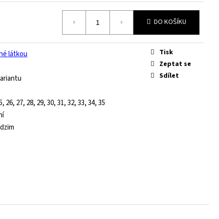
DO KOŠÍKU
Tisk
né látkou
Zeptat se
Sdílet
ariantu
5, 26, 27, 28, 29, 30, 31, 32, 33, 34, 35
ní
odzim