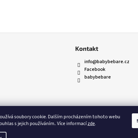
Kontakt
info
@
babybebare.cz
Facebook
babybebare
oužívá soubory cookie. Dalším procházením tohoto webu
ouhlas s jejich používáním.. Více informací
zde
.