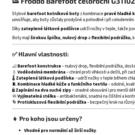
👟 Froddo Barefoot celoroční G31102
Stylové
barefoot kotníkové boty
z kombinace
pravé hladké k
umožňuje, aby boty zůstaly prodyšné a pohodlné i při celodenním 
Díky
zateplené látkové podšívce
udrží nožky v teple, takže jso
Boty mají
širokou špičku
,
nulový drop
a
flexibilní podrážku
, 
✅ Hlavní vlastnosti:
🦶
Barefoot konstrukce
– nulový drop, flexibilní podrážka, dost
💧
Voděodolná membrána
– chrání proti vlhkosti a dešti, při z
🌡️
Zateplená látková podšívka
– udrží nožky v teple během chl
🧵
Kombinace hladké kůže a funkčního textilu
– odolné, kvali
🔒
Zapínání na dva suché zipy
– snadné obouvání i pro menší dět
🧼
Vyjímatelná stélka
– antibakteriální, snadná na čištění a kontr
🌀
Protiskluzová flexibilní podrážka
– bezpečný krok na různý
👧 Pro koho jsou určeny?
Vhodné pro normální až širší nožky
.