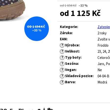
ROYAL BLUE
445 Kč
od 1 694 Kč
–33 %
Původně:
1 490 Kč
547 Kč
od
1 125 Kč
Původně:
821 Kč
Měrná
cena:
OD 1 694 KČ
Kategorie
:
Zateple
–33 %
Záruka
:
2 roky
EAN
:
Zvolte v
?
Výrobce
:
Froddo
?
Velikost
:
23, 24, 2
?
Typ boty
:
Celoroč
?
Sezóna
:
Jaro, P
?
Vegan
:
Ne
?
Skladová pozice
:
04-04-B
?
Barva
:
Modrá