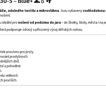
30-5 – Blue+ 🌊💧👣
ůže, odolného textilu a mikrovlákna
. Jsou vybaveny
voděodolnou
nošení.
u ideální pro
nošení od podzimu do jara
– do školky, školy, města i na 
která podporuje zdravý a přirozený vývoj dětských nohou.
atek prostoru pro prsty.
achování prodyšnosti.
adnějších dnů.
tní a pohodlné.
i.
olu velikosti.
ch površích.