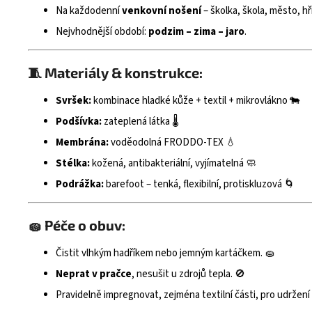
Na každodenní
venkovní nošení
– školka, škola, město, hři
Nejvhodnější období:
podzim – zima – jaro
.
🧵 Materiály & konstrukce:
Svršek:
kombinace hladké kůže + textil + mikrovlákno 🐄
Podšívka:
zateplená látka 🌡️
Membrána:
voděodolná FRODDO-TEX 💧
Stélka:
kožená, antibakteriální, vyjímatelná 🧼
Podrážka:
barefoot – tenká, flexibilní, protiskluzová 🌀
🧽 Péče o obuv:
Čistit vlhkým hadříkem nebo jemným kartáčkem. 🧽
Neprat v pračce
, nesušit u zdrojů tepla. 🚫
Pravidelně impregnovat, zejména textilní části, pro udržení