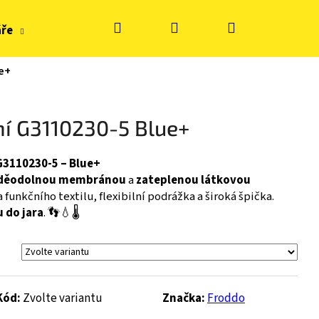
Hledat
Přihlášení
Nákupní
áře
Hračky, tvoření
Doplňky k obuvi
Zn
e+
košík
ní G3110230-5 Blue+
G3110230-5 – Blue+
děodolnou membránou
a
zateplenou látkovou
funkčního textilu, flexibilní podrážka a široká špička.
 do jara
. 👣💧🌡️
Kód:
Zvolte variantu
Značka:
Froddo
S KE FLASH - BLUE