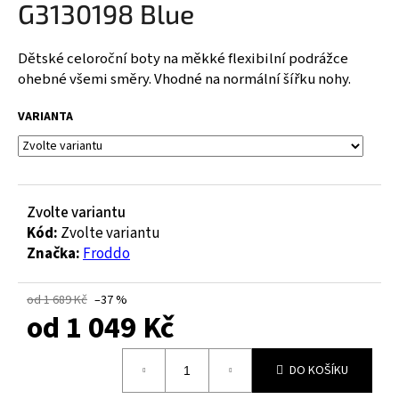
G3130198 Blue
a
j
Dětské celoroční boty na měkké flexibilní podrážce
í
ohebné všemi směry. Vhodné na normální šířku nohy.
t
?
VARIANTA
HLEDAT
Zvolte variantu
Kód:
Zvolte variantu
Značka:
Froddo
D
od 1 689 Kč
–37 %
o
od
1 049 Kč
p
o
Měrná
r
DO KOŠÍKU
cena:
u