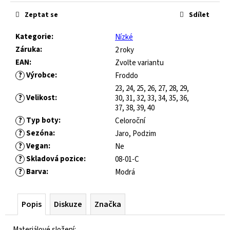
č
u
Zeptat se
Sdílet
j
e
Kategorie
:
Nízké
m
Záruka
:
2 roky
e
EAN
:
Zvolte variantu
?
Výrobce
:
Froddo
23, 24, 25, 26, 27, 28, 29,
GUMOVACÍ
?
Velikost
:
30, 31, 32, 33, 34, 35, 36,
PERO
37, 38, 39, 40
LEGAMI
ERASABLE
?
Typ boty
:
Celoroční
GEL
?
Sezóna
:
Jaro, Podzim
PEN
?
Vegan
:
Ne
55
?
Skladová pozice
:
08-01-C
Kč
?
Barva
:
Modrá
Popis
Diskuze
Značka
Materiálové složení: