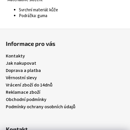
Svrchní materiál: kůže
Podrážka: guma
Z
á
Informace pro vás
p
a
Kontakty
t
Jak nakupovat
í
Doprava a platba
Věrnostní slevy
Vrácení zboží do 14dnů
Reklamace zboží
Obchodní podmínky
Podmínky ochrany osobních údajů
Kontakt