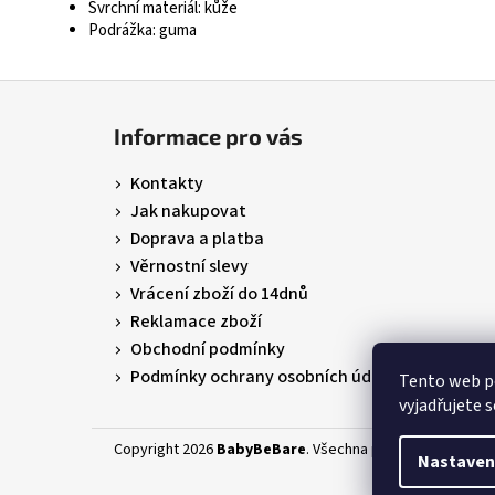
Svrchní materiál: kůže
Podrážka: guma
Z
á
Informace pro vás
p
a
Kontakty
t
Jak nakupovat
í
Doprava a platba
Věrnostní slevy
Vrácení zboží do 14dnů
Reklamace zboží
Obchodní podmínky
Podmínky ochrany osobních údajů
Tento web p
vyjadřujete s
Copyright 2026
BabyBeBare
. Všechna práva vyhrazena.
Nastaven