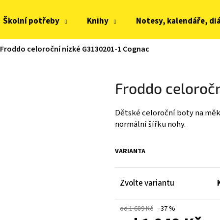
Školní potřeby
Knihy
Notesy, kalendáře, di
Froddo celoroční nízké G3130201-1 Cognac
Co potřebujete najít?
Froddo celoroč
HLEDAT
Dětské celoroční boty na měk
normální šířku nohy.
Doporučujeme
VARIANTA
Zvolte variantu
od 1 689 Kč
–37 %
JOMA HORIZON JUNIOR BAREFOOT 2604
FRODDO KOMPROMI