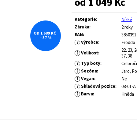
od
1 049 Kč
ROYAL BLUE
445 Kč
Původně:
1 490 Kč
547 Kč
Měrná
Původně:
821 Kč
cena:
Kategorie
:
Nízké
Záruka
:
2 roky
OD 1 689 KČ
EAN
:
3850391
–37 %
?
Výrobce
:
Froddo
22, 23, 2
?
Velikost
:
37, 38
?
Typ boty
:
Celoroč
?
Sezóna
:
Jaro, P
?
Vegan
:
Ne
?
Skladová pozice
:
08-01-A
?
Barva
:
Hnědá