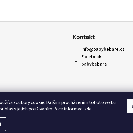
Kontakt
info
@
babybebare.cz
Facebook
babybebare
oužívá soubory cookie. Dalším procházením tohoto webu
ouhlas s jejich používáním.. Více informací
zde
.
í