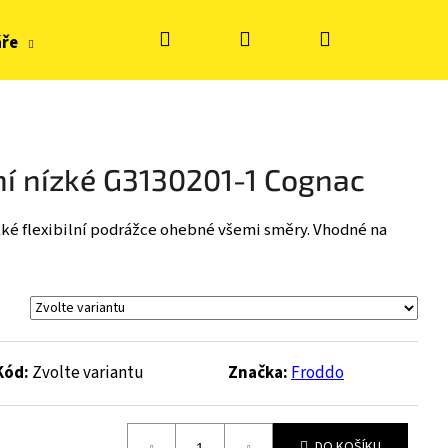
Hledat
Přihlášení
Nákupní
áře
Hračky, tvoření
Doplňky k obuvi
Zn
košík
ní nízké G3130201-1 Cognac
ké flexibilní podrážce ohebné všemi směry. Vhodné na
Kód:
Zvolte variantu
Značka:
Froddo
S KE FLASH - BLUE
DO KOŠÍKU