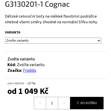
G3130201-1 Cognac
a
j
Dětské celoroční boty na měkké flexibilní podrážce
í
ohebné všemi směry. Vhodné na normální šířku nohy.
t
?
VARIANTA
HLEDAT
Zvolte variantu
Kód:
Zvolte variantu
Značka:
Froddo
D
od 1 689 Kč
–37 %
o
od
1 049 Kč
p
o
Měrná
r
DO KOŠÍKU
cena:
u