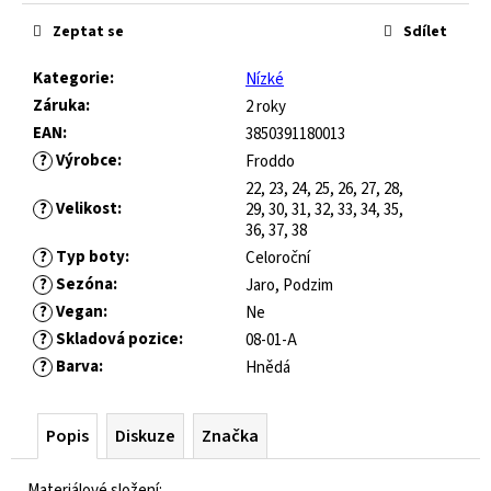
č
u
Zeptat se
Sdílet
j
e
Kategorie
:
Nízké
m
Záruka
:
2 roky
e
EAN
:
3850391180013
?
Výrobce
:
Froddo
22, 23, 24, 25, 26, 27, 28,
GUMOVACÍ
?
Velikost
:
29, 30, 31, 32, 33, 34, 35,
PERO
36, 37, 38
LEGAMI
ERASABLE
?
Typ boty
:
Celoroční
GEL
?
Sezóna
:
Jaro, Podzim
PEN
?
Vegan
:
Ne
55
?
Skladová pozice
:
08-01-A
Kč
?
Barva
:
Hnědá
Popis
Diskuze
Značka
Materiálové složení: