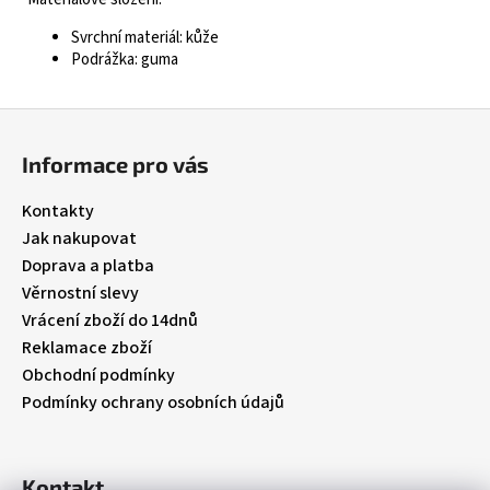
Svrchní materiál: kůže
Podrážka: guma
Z
á
Informace pro vás
p
a
Kontakty
t
Jak nakupovat
í
Doprava a platba
Věrnostní slevy
Vrácení zboží do 14dnů
Reklamace zboží
Obchodní podmínky
Podmínky ochrany osobních údajů
Kontakt