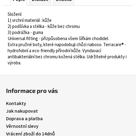
Složení:
1) vrchní materiál : kůže
2) podšívka a stélka - kůže bez chromu
3) podrážka - guma
Universal fitting - přizpůsobena všem šířkám chodidel.
Extra pružné boty, které napodobuji chůzi naboso. Terracare® -
hydrofobní a eco-friendly přírodní kůže. Vyndavací
antibakteriální bez chromu kožená stélka. Udržitelně produkty i
výroba.
Z
á
Informace pro vás
p
a
Kontakty
t
Jak nakupovat
í
Doprava a platba
Věrnostní slevy
Vrácení zboží do 14dnů