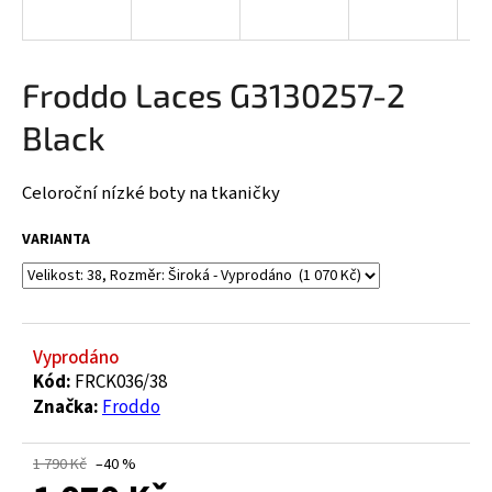
a
j
í
Froddo Laces G3130257-2
t
Black
?
Celoroční nízké boty na tkaničky
VARIANTA
HLEDAT
D
Vyprodáno
o
Kód:
FRCK036/38
p
Značka:
Froddo
o
r
1 790 Kč
–40 %
u