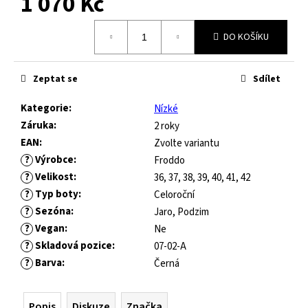
1 070 Kč
č
u
Měrná
j
DO KOŠÍKU
cena:
e
m
e
Zeptat se
Sdílet
Kategorie
:
Nízké
JOMA
Záruka
:
2 roky
HORIZON
EAN
:
Zvolte variantu
JUNIOR
?
Výrobce
:
BAREFOOT
Froddo
2604
?
Velikost
:
36, 37, 38, 39, 40, 41, 42
ROYAL
?
Typ boty
:
Celoroční
BLUE
?
Sezóna
:
Jaro, Podzim
547
?
Vegan
:
Ne
Kč
?
Skladová pozice
:
07-02-A
Původně:
821
?
Barva
:
Černá
Kč
Popis
Diskuze
Značka