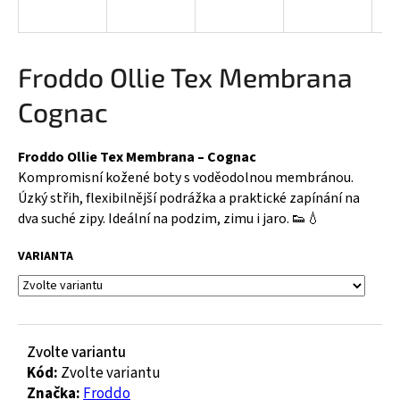
a
j
í
Froddo Ollie Tex Membrana
t
Cognac
?
Froddo Ollie Tex Membrana – Cognac
Kompromisní kožené boty s voděodolnou membránou.
Úzký střih, flexibilnější podrážka a praktické zapínání na
HLEDAT
dva suché zipy. Ideální na podzim, zimu i jaro. 👟💧
VARIANTA
D
o
p
o
Zvolte variantu
r
Kód:
Zvolte variantu
u
Značka:
Froddo