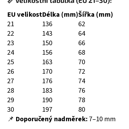
📏 Velikostní tabulka (EU 21–30):
EU velikost
Délka (mm)
Šířka (mm)
21
136
62
22
143
64
23
150
66
24
156
68
25
163
70
26
170
72
27
176
74
28
183
76
29
190
78
30
197
80
📌
Doporučený nadměrek:
7–10 mm