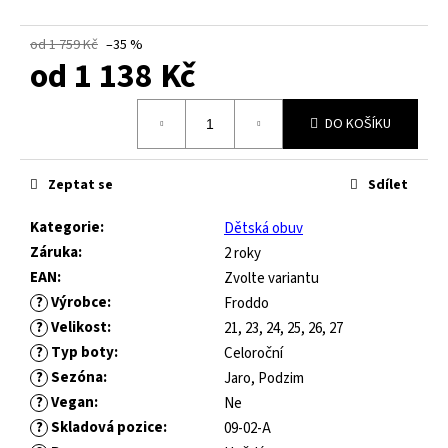
č
u
od 1 759 Kč
–35 %
j
od
1 138 Kč
e
m
Měrná
e
DO KOŠÍKU
cena:
GUMOVACÍ
Zeptat se
Sdílet
PERO
LEGAMI
Kategorie
:
Dětská obuv
ERASABLE
Záruka
:
GEL
2 roky
PEN
EAN
:
Zvolte variantu
?
Výrobce
:
55
Froddo
Kč
?
Velikost
:
21, 23, 24, 25, 26, 27
?
Typ boty
:
Celoroční
?
Sezóna
:
Jaro, Podzim
?
Vegan
:
Ne
?
Skladová pozice
:
09-02-A