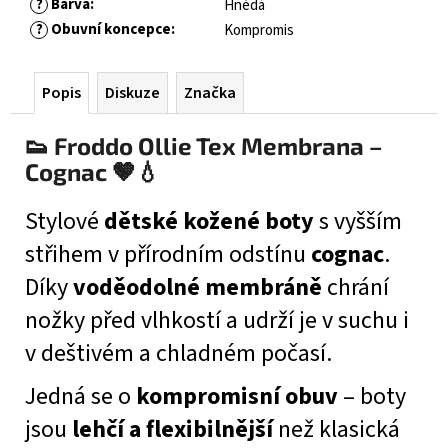
?
Barva
:
Hnědá
?
Obuvní koncepce
:
Kompromis
Popis
Diskuze
Značka
👟 Froddo Ollie Tex Membrana –
Cognac 🤎💧
Stylové
dětské kožené boty
s vyšším
střihem v přírodním odstínu
cognac
.
Díky
voděodolné membráně
chrání
nožky před vlhkostí a udrží je v suchu i
v deštivém a chladném počasí.
Jedná se o
kompromisní obuv
– boty
jsou
lehčí a flexibilnější
než klasická