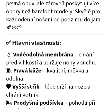
pevná obuv, ale zároveň poskytují více
opory než barefoot modely. Skvělé pro
každodenní nošení od podzimu do jara.
🍂❄️🌱
✅ Hlavní vlastnosti:
💧
Voděodolná membrána
– chrání
před vlhkostí a udržuje nohy v suchu.
🧵
Pravá kůže
– kvalitní, měkká a
odolná.
🛡️
Vyšší střih
– lépe drží na noze a
chrání kotník.
🌬️
Prodyšná podšívka
– pohodlí při