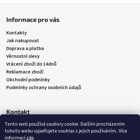
Z
á
Informace pro vás
p
a
Kontakty
t
Jak nakupovat
í
Doprava a platba
Věrnostní slevy
Vrácení zboží do 14dnů
Reklamace zboží
Obchodní podmínky
Podmínky ochrany osobních údajů
Kontakt
Tento web používá soubory cookie. Dalším procházením
info
@
babybebare.cz
tohoto webu vyjadřujete souhlas s jejich používáním.. Více
Facebook
informací
zde
.