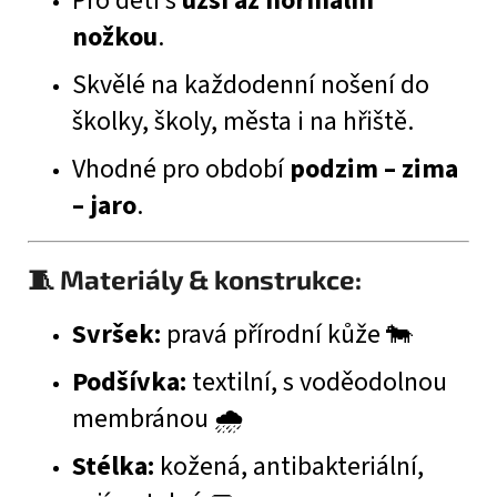
Pro děti s
užší až normální
nožkou
.
Skvělé na každodenní nošení do
školky, školy, města i na hřiště.
Vhodné pro období
podzim – zima
– jaro
.
🧵 Materiály & konstrukce:
Svršek:
pravá přírodní kůže 🐄
Podšívka:
textilní, s voděodolnou
membránou 🌧️
Stélka:
kožená, antibakteriální,