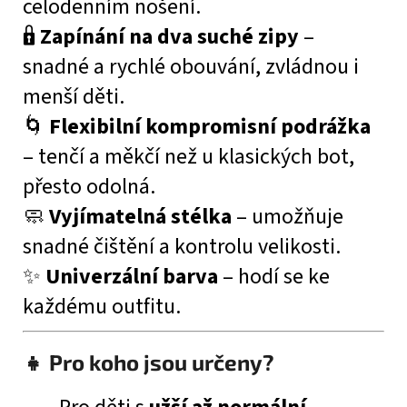
celodenním nošení.
🔒
Zapínání na dva suché zipy
–
snadné a rychlé obouvání, zvládnou i
menší děti.
🌀
Flexibilní kompromisní podrážka
– tenčí a měkčí než u klasických bot,
přesto odolná.
🧼
Vyjímatelná stélka
– umožňuje
snadné čištění a kontrolu velikosti.
✨
Univerzální barva
– hodí se ke
každému outfitu.
👧 Pro koho jsou určeny?