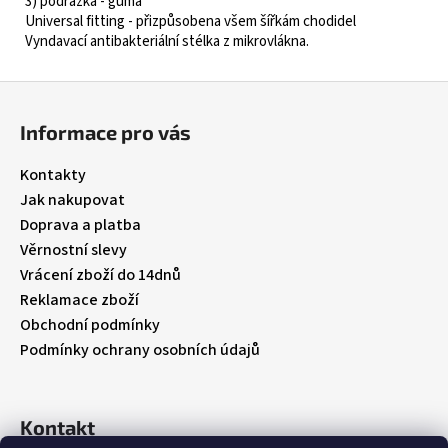
3) podrážka - guma
Universal fitting - přizpůsobena všem šířkám chodidel
Vyndavací antibakteriální stélka z mikrovlákna.
Z
á
Informace pro vás
p
a
Kontakty
t
Jak nakupovat
í
Doprava a platba
Věrnostní slevy
Vrácení zboží do 14dnů
Reklamace zboží
Obchodní podmínky
Podmínky ochrany osobních údajů
Kontakt