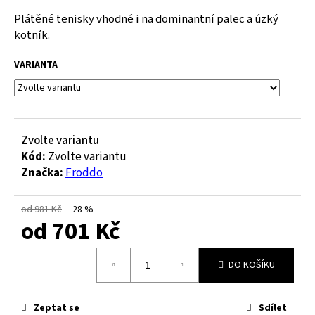
a
Plátěné tenisky vhodné i na dominantní palec a úzký
j
kotník.
í
VARIANTA
t
?
Zvolte variantu
Kód:
Zvolte variantu
HLEDAT
Značka:
Froddo
od 981 Kč
–28 %
od
701 Kč
D
o
Měrná
p
DO KOŠÍKU
cena:
o
r
u
Zeptat se
Sdílet