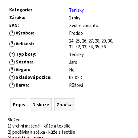
č
u
Kategorie
:
Tenisky
j
Záruka
:
2 roky
e
EAN
:
Zvolte variantu
m
?
Výrobce
:
Froddo
e
24, 25, 26, 27, 28, 29, 30,
?
Velikost
:
31, 32, 33, 34, 35, 36
JOMA
?
Typ boty
:
Tenisky
HORIZON
?
Sezóna
:
Jaro
JUNIOR
?
Vegan
:
Ne
BAREFOOT
?
Skladová pozice
:
07-02-C
2604
ROYAL
?
Barva
:
Růžová
BLUE
547
Popis
Diskuze
Značka
Kč
Původně:
821
Složení:
Kč
1) vrchní materiál - kůže a textilie
2) podšívka a stélka - kůže a textilie