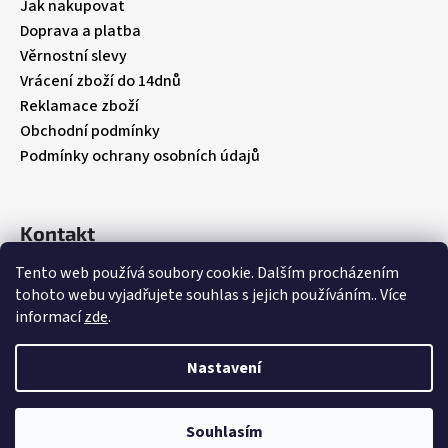
t
Jak nakupovat
í
Doprava a platba
Věrnostní slevy
Vrácení zboží do 14dnů
Reklamace zboží
Obchodní podmínky
Podmínky ochrany osobních údajů
Kontakt
Tento web používá soubory cookie. Dalším procházením
info
@
babybebare.cz
tohoto webu vyjadřujete souhlas s jejich používáním.. Více
Facebook
informací
zde
.
babybebare
Nastavení
Vytvořil Shoptet
Souhlasím
Copyright 2026
BabyBeBare
. Všechna práva vyhrazena.