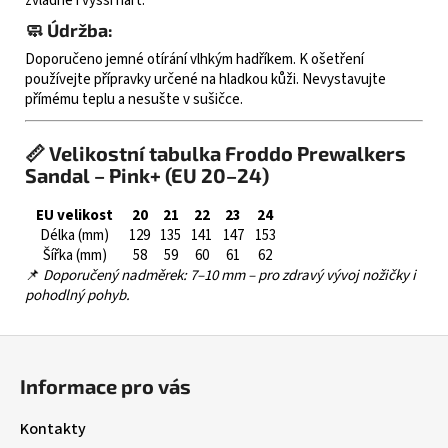
zvládne i vyšší nárt.
🧼 Údržba:
Doporučeno jemné otírání vlhkým hadříkem. K ošetření
používejte přípravky určené na hladkou kůži. Nevystavujte
přímému teplu a nesušte v sušičce.
📏 Velikostní tabulka Froddo Prewalkers
Sandal – Pink+ (EU 20–24)
EU velikost
20
21
22
23
24
Délka (mm)
129
135
141
147
153
Šířka (mm)
58
59
60
61
62
📌
Doporučený nadměrek: 7–10 mm – pro zdravý vývoj nožičky i
pohodlný pohyb.
Z
á
Informace pro vás
p
a
Kontakty