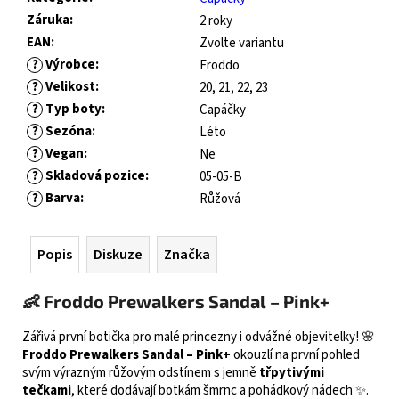
č
Záruka
:
2 roky
u
j
EAN
:
Zvolte variantu
e
?
Výrobce
:
Froddo
m
?
Velikost
:
20, 21, 22, 23
e
?
Typ boty
:
Capáčky
?
Sezóna
:
Léto
?
Vegan
:
FRODDO
Ne
KOMPROMIS
?
Skladová pozice
:
05-05-B
KE
?
Barva
:
Růžová
FLASH
-
BLUE
Popis
Diskuze
Značka
445
Kč
👶 Froddo Prewalkers Sandal – Pink+
Původně:
1
490
Zářivá první botička pro malé princezny i odvážné objevitelky! 🌸
Kč
Froddo Prewalkers Sandal – Pink+
okouzlí na první pohled
svým výrazným růžovým odstínem s jemně
třpytivými
tečkami
, které dodávají botkám šmrnc a pohádkový nádech ✨.