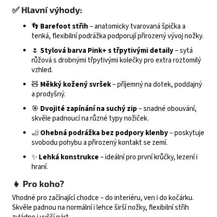
✅ Hlavní výhody:
👣
Barefoot střih
– anatomicky tvarovaná špička a
tenká, flexibilní podrážka podporují přirozený vývoj nožky.
🌷
Stylová barva Pink+ s třpytivými detaily
– sytá
růžová s drobnými třpytivými kolečky pro extra roztomilý
vzhled.
🧸
Měkký kožený svršek
– příjemný na dotek, poddajný
a prodyšný.
🎯
Dvojité zapínání na suchý zip
– snadné obouvání,
skvěle padnoucí na různé typy nožiček.
🦶
Ohebná podrážka bez podpory klenby
– poskytuje
svobodu pohybu a přirozený kontakt se zemí.
✨
Lehká konstrukce
– ideální pro první krůčky, lezení i
hraní.
👧 Pro koho?
Vhodné pro začínající chodce – do interiéru, ven i do kočárku.
Skvěle padnou na normální i lehce širší nožky, flexibilní střih