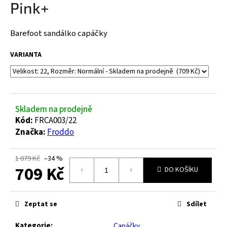
Pink+
a
j
Barefoot sandálko capáčky
í
t
VARIANTA
?
Skladem na prodejně
HLEDAT
Kód:
FRCA003/22
Značka:
Froddo
1 079 Kč
–34 %
D
709 Kč
DO KOŠÍKU
o
p
Měrná
o
cena:
Zeptat se
Sdílet
r
u
Kategorie
:
Capáčky