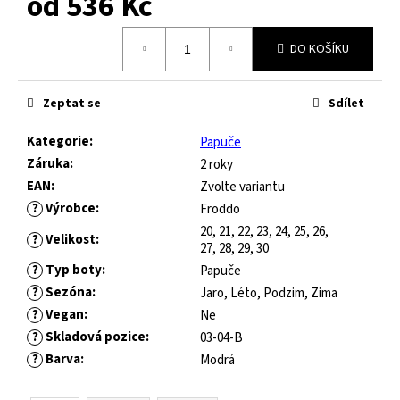
od
536 Kč
č
u
Měrná
j
DO KOŠÍKU
cena:
e
m
e
Zeptat se
Sdílet
Kategorie
:
Papuče
JOMA
Záruka
:
2 roky
HORIZON
EAN
:
Zvolte variantu
JUNIOR
BAREFOOT
?
Výrobce
:
Froddo
2604
20, 21, 22, 23, 24, 25, 26,
?
Velikost
:
ROYAL
27, 28, 29, 30
BLUE
?
Typ boty
:
Papuče
547
?
Sezóna
:
Jaro, Léto, Podzim, Zima
Kč
?
Vegan
:
Ne
Původně:
?
Skladová pozice
:
821
03-04-B
Kč
?
Barva
:
Modrá