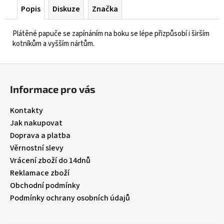
Popis
Diskuze
Značka
Plátěné papuče se zapínáním na boku se lépe přizpůsobí i širším
kotníkům a vyšším nártům.
Z
á
Informace pro vás
p
a
Kontakty
t
Jak nakupovat
í
Doprava a platba
Věrnostní slevy
Vrácení zboží do 14dnů
Reklamace zboží
Obchodní podmínky
Podmínky ochrany osobních údajů