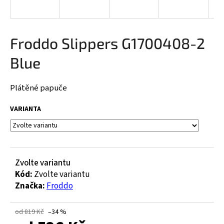
a
j
í
Froddo Slippers G1700408-2
t
Blue
?
Plátěné papuče
VARIANTA
HLEDAT
D
Zvolte variantu
o
Kód:
Zvolte variantu
p
Značka:
Froddo
o
r
od 819 Kč
–34 %
u