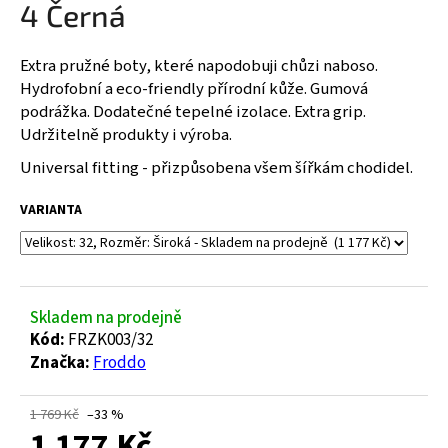
4 Černá
a
j
Extra pružné boty, které napodobuji chůzi naboso.
í
Hydrofobní a eco-friendly přírodní kůže. Gumová
t
podrážka. Dodatečné tepelné izolace. Extra grip.
?
Udržitelně produkty i výroba.
Universal fitting - přizpůsobena všem šířkám chodidel.
VARIANTA
HLEDAT
Skladem na prodejně
D
Kód:
FRZK003/32
o
Značka:
Froddo
p
o
r
1 769 Kč
–33 %
u
1 177 Kč