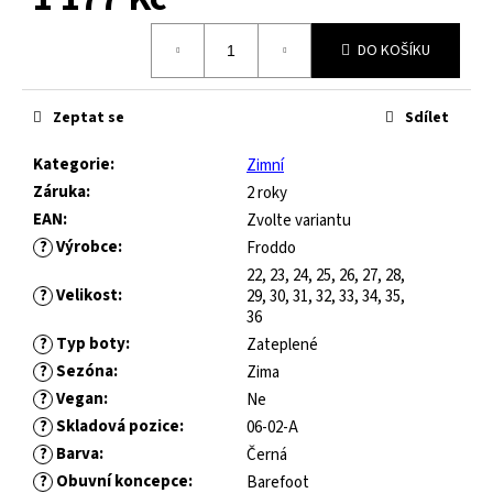
č
u
Měrná
j
DO KOŠÍKU
cena:
e
m
Zeptat se
Sdílet
e
Kategorie
:
Zimní
FRODDO
Záruka
:
2 roky
KOMPROMIS
EAN
:
Zvolte variantu
KE
?
Výrobce
:
Froddo
FLASH
22, 23, 24, 25, 26, 27, 28,
-
?
Velikost
:
29, 30, 31, 32, 33, 34, 35,
BLUE
36
445
?
Typ boty
:
Zateplené
Kč
?
Sezóna
:
Zima
Původně:
1
?
Vegan
:
Ne
490
?
Skladová pozice
:
06-02-A
Kč
?
Barva
:
Černá
?
Obuvní koncepce
:
Barefoot