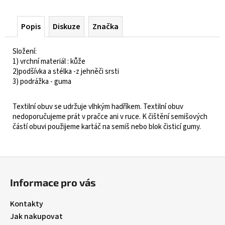
Popis
Diskuze
Značka
Složení:
1) vrchní materiál : kůže
2)podšívka a stélka -z jehněči srsti
3) podrážka - guma
Textilní obuv se udržuje vlhkým hadříkem. Textilní obuv
nedoporučujeme prát v pračce ani v ruce. K čištění semišových
částí obuvi použijeme kartáč na semiš nebo blok čisticí gumy.
Z
á
Informace pro vás
p
a
Kontakty
t
Jak nakupovat