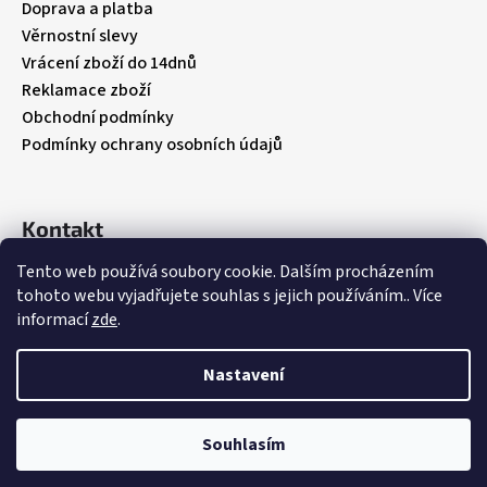
í
Doprava a platba
Věrnostní slevy
Vrácení zboží do 14dnů
Reklamace zboží
Obchodní podmínky
Podmínky ochrany osobních údajů
Kontakt
Tento web používá soubory cookie. Dalším procházením
info
@
babybebare.cz
tohoto webu vyjadřujete souhlas s jejich používáním.. Více
Facebook
informací
zde
.
babybebare
Nastavení
Vytvořil Shoptet
Souhlasím
Copyright 2026
BabyBeBare
. Všechna práva vyhrazena.