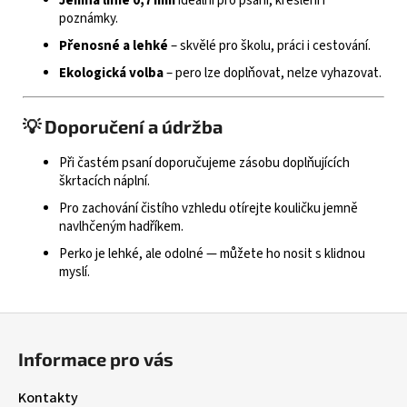
Jemná linie 0,7 mm
ideální pro psaní, kreslení i
poznámky.
Přenosné a lehké
– skvělé pro školu, práci i cestování.
Ekologická volba
– pero lze doplňovat, nelze vyhazovat.
💡 Doporučení a údržba
Při častém psaní doporučujeme zásobu doplňujících
škrtacích náplní.
Pro zachování čistího vzhledu otírejte kouličku jemně
navlhčeným hadříkem.
Perko je lehké, ale odolné — můžete ho nosit s klidnou
myslí.
Z
á
Informace pro vás
p
a
Kontakty