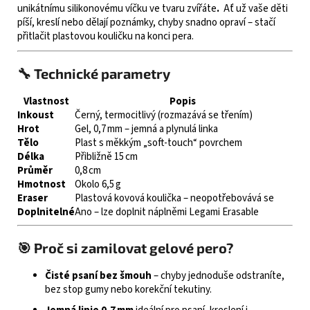
unikátnímu silikonovému víčku ve tvaru zvířáte
.
Ať už vaše děti
píší, kreslí nebo dělají poznámky, chyby snadno opraví – stačí
přitlačit plastovou kouličku na konci pera.
🔧 Technické parametry
Vlastnost
Popis
Inkoust
Černý, termocitlivý (rozmazává se třením)
Hrot
Gel, 0,7 mm – jemná a plynulá linka
Tělo
Plast s měkkým „soft-touch“ povrchem
Délka
Přibližně 15 cm
Průměr
0,8 cm
Hmotnost
Okolo 6,5 g
Eraser
Plastová kovová koulička – neopotřebovává se
Doplnitelné
Ano – lze doplnit náplněmi Legami Erasable
🎯 Proč si zamilovat gelové pero?
Čisté psaní bez šmouh
– chyby jednoduše odstraníte,
bez stop gumy nebo korekční tekutiny.