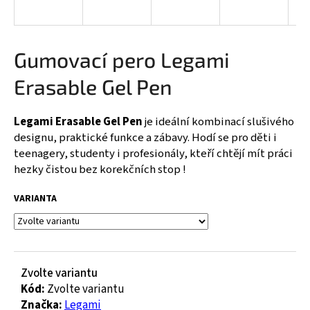
a
j
í
Gumovací pero Legami
t
Erasable Gel Pen
?
Legami Erasable Gel Pen
je ideální kombinací slušivého
designu, praktické funkce a zábavy. Hodí se pro děti i
teenagery, studenty i profesionály, kteří chtějí mít práci
HLEDAT
hezky čistou bez korekčních stop !
VARIANTA
D
o
p
o
Zvolte variantu
r
Kód:
Zvolte variantu
u
Značka:
Legami