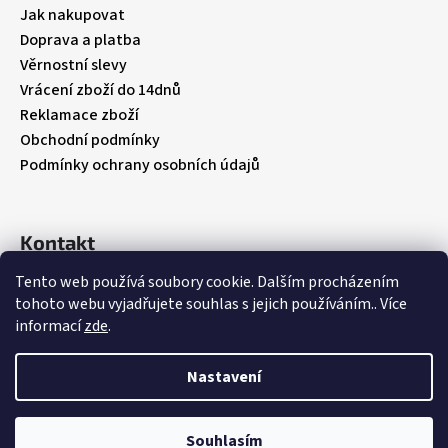
t
Jak nakupovat
í
Doprava a platba
Věrnostní slevy
Vrácení zboží do 14dnů
Reklamace zboží
Obchodní podmínky
Podmínky ochrany osobních údajů
Kontakt
Tento web používá soubory cookie. Dalším procházením
info
@
babybebare.cz
tohoto webu vyjadřujete souhlas s jejich používáním.. Více
Facebook
informací
zde
.
babybebare
Nastavení
Vytvořil Shoptet
Souhlasím
Copyright 2026
BabyBeBare
. Všechna práva vyhrazena.