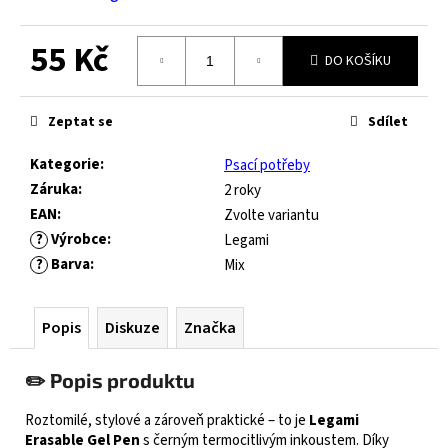
č
u
j
55 Kč
DO KOŠÍKU
e
m
Měrná
cena:
e
Zeptat se
Sdílet
Kategorie
:
Psací potřeby
JOMA
Záruka
:
2 roky
HORIZON
JUNIOR
EAN
:
Zvolte variantu
BAREFOOT
?
Výrobce
:
Legami
2604
?
Barva
:
Mix
ROYAL
BLUE
547
Popis
Diskuze
Značka
Kč
Původně:
821
✏️ Popis produktu
Kč
Roztomilé, stylové a zároveň praktické – to je
Legami
Erasable Gel Pen
s černým termocitlivým inkoustem. Díky