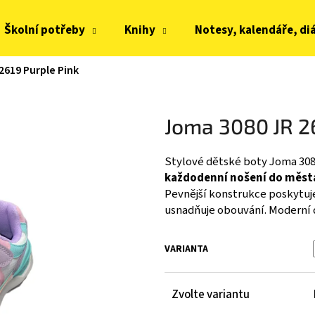
Školní potřeby
Knihy
Notesy, kalendáře, di
2619 Purple Pink
Co potřebujete najít?
Joma 3080 JR 2
HLEDAT
Stylové dětské boty Joma 3080
každodenní nošení do města,
Doporučujeme
Pevnější konstrukce poskytuje
usnadňuje obouvání. Moderní 
VARIANTA
Zvolte variantu
JOMA HORIZON JUNIOR BAREFOOT 2604
FRODDO KOMPROMI