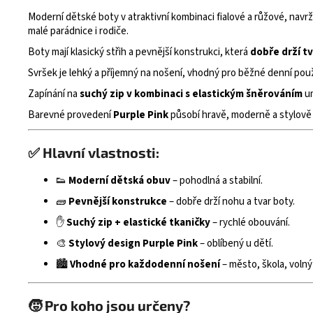
Moderní dětské boty v atraktivní kombinaci fialové a růžové, nav
malé parádnice i rodiče.
Boty mají klasický střih a pevnější konstrukci, která
dobře drží tv
Svršek je lehký a příjemný na nošení, vhodný pro běžné denní použí
Zapínání na
suchý zip v kombinaci s elastickým šněrováním
um
Barevné provedení
Purple Pink
působí hravě, moderně a stylově 
✅
Hlavní vlastnosti:
👟
Moderní dětská obuv
– pohodlná a stabilní.
🧱
Pevnější konstrukce
– dobře drží nohu a tvar boty.
✋
Suchý zip + elastické tkaničky
– rychlé obouvání.
🎨
Stylový design Purple Pink
– oblíbený u dětí.
🏙️
Vhodné pro každodenní nošení
– město, škola, volný
🧒
Pro koho jsou určeny?