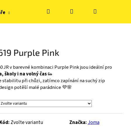
Hledat
Přihlášení
Nákupní
áře
Hračky, tvoření
Doplňky k obuvi
Zn
košík
619 Purple Pink
 JR v barevné kombinaci Purple Pink jsou ideální pro
 školy i na volný čas
👟
 stabilitu při chůzi, zatímco zapínání na suchý zip
design potěší malé parádnice 💜🌸
Kód:
Zvolte variantu
Značka:
Joma
S KE FLASH - BLUE