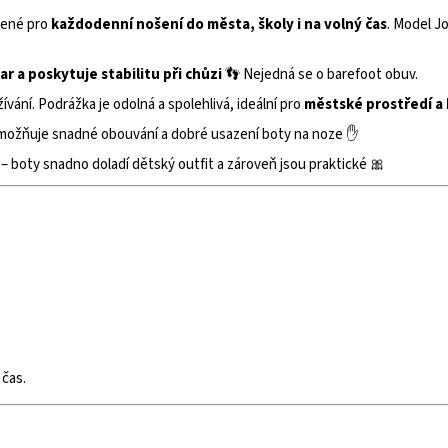
ržené pro
každodenní nošení do města, školy i na volný čas
. Model J
ar a poskytuje stabilitu při chůzi
👣 Nejedná se o barefoot obuv.
vání. Podrážka je odolná a spolehlivá, ideální pro
městské prostředí a
ožňuje snadné obouvání a dobré usazení boty na noze ✋
– boty snadno doladí dětský outfit a zároveň jsou praktické 🎀
 čas.