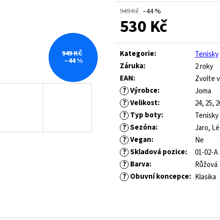
ROYAL BLUE
445 Kč
949 Kč
–44 %
Původně:
1 490 Kč
547 Kč
530 Kč
Původně:
821 Kč
Měrná
cena:
949 KČ
Kategorie
:
Tenisky
–44 %
Záruka
:
2 roky
EAN
:
Zvolte v
?
Výrobce
:
Joma
?
Velikost
:
24, 25, 2
?
Typ boty
:
Tenisky
?
Sezóna
:
Jaro, L
?
Vegan
:
Ne
?
Skladová pozice
:
01-02-A
?
Barva
:
Růžová
?
Obuvní koncepce
:
Klasika