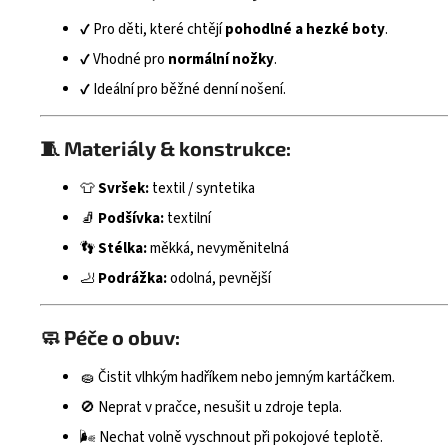
✔ Pro děti, které chtějí
pohodlné a hezké boty
.
✔ Vhodné pro
normální nožky
.
✔ Ideální pro běžné denní nošení.
🧵
Materiály & konstrukce:
👕
Svršek:
textil / syntetika
🧦
Podšívka:
textilní
👣
Stélka:
měkká, nevyměnitelná
🦶
Podrážka:
odolná, pevnější
🧼
Péče o obuv:
🧽 Čistit vlhkým hadříkem nebo jemným kartáčkem.
🚫 Neprat v pračce, nesušit u zdroje tepla.
🌬️ Nechat volně vyschnout při pokojové teplotě.