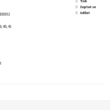
Tisk
Zeptat se
Sdílet
820352
9, 40, 41
t