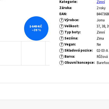
cena:
ROYAL BLUE
Kategorie
:
Zimní
445 Kč
Záruka
:
2 roky
Původně:
1 490 Kč
547 Kč
Původně:
821 Kč
EAN
:
8447368
?
Výrobce
:
Joma
?
Velikost
:
37, 38, 3
1 649 KČ
–39 %
?
Typ boty
:
Zimní
?
Sezóna
:
Zima
?
Vegan
:
Ne
?
Skladová pozice
:
02-03-A
?
Barva
:
Růžová
?
Obuvní koncepce
:
Barefoo