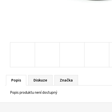
55 Kč
Popis
Diskuze
Značka
Popis produktu není dostupný
Z