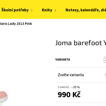
Školní potřeby
Knihy
Notesy, kalendáře, di
aris Lady 2513 Pink
Co potřebujete najít?
Joma barefoot Y
HLEDAT
VARIANTA
Doporučujeme
Zvolte variantu
1 649 Kč
–39 %
990 Kč
Měrná
JOMA HORIZON JUNIOR BAREFOOT 2604
FRODDO KOMPROMI