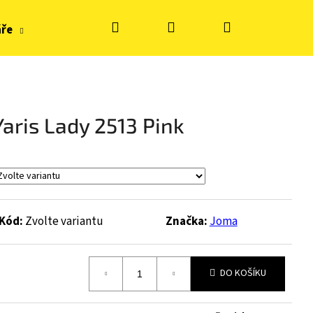
Hledat
Přihlášení
Nákupní
áře
Hračky, tvoření
Doplňky k obuvi
Zn
košík
aris Lady 2513 Pink
Kód:
Zvolte variantu
Značka:
Joma
DO KOŠÍKU
S KE FLASH - BLUE