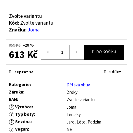
č
u
j
Zvolte variantu
e
Kód:
Zvolte variantu
m
Značka:
Joma
e
859 Kč
–28 %
613 Kč
JOMA
DO KOŠÍKU
HORIZON
JUNIOR
Měrná
BAREFOOT
cena:
Zeptat se
Sdílet
2604
ROYAL
Kategorie
:
Dětská obuv
BLUE
Záruka
:
2 roky
547
EAN
:
Zvolte variantu
Kč
?
Výrobce
:
Původně:
Joma
821
?
Typ boty
:
Tenisky
Kč
?
Sezóna
:
Jaro, Léto, Podzim
?
Vegan
:
Ne