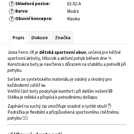
?
Skladová pozice
:
02-02-A
?
Barva
:
Modrá
?
Obuvní koncepce
:
Klasika
Popis
Diskuze
Značka
Joma Ferro JR je
dětská sportovní obuv
, určená pro běžné
sportovní aktivity, tělocvik a aktivní pohyb během dne 🏃
Konstrukce boty je navržená s důrazem na stabilitu a pohodlí při
pohybu.
Svršek ze syntetického materiálu je odolný a vhodný pro
každodenní zátěž 👟
Vnitřní část boty poskytuje komfort i při delším nošení 🧸
Stélka je měkká a přispívá k pohodlnému došlapu.
Zapínání na suchý zip umožňuje snadné a rychlé obutí ✋
Podrážka je flexibilní a přizpůsobená sportovnímu i běžnému
pohybu 🏃‍♂️