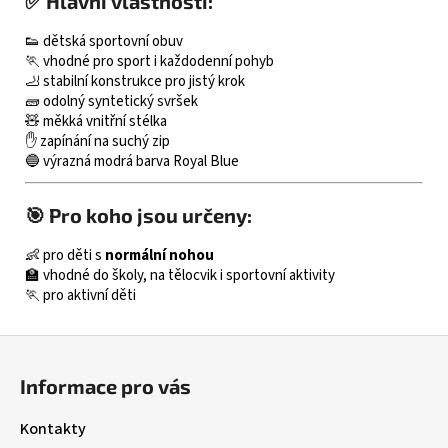
✅ Hlavní vlastnosti:
👟 dětská sportovní obuv
🏃 vhodné pro sport i každodenní pohyb
🦶 stabilní konstrukce pro jistý krok
🧱 odolný syntetický svršek
🧸 měkká vnitřní stélka
✋ zapínání na suchý zip
🔵 výrazná modrá barva Royal Blue
🎯 Pro koho jsou určeny:
👶 pro děti s
normální nohou
🏫 vhodné do školy, na tělocvik i sportovní aktivity
🏃 pro aktivní děti
Z
á
Informace pro vás
p
a
Kontakty