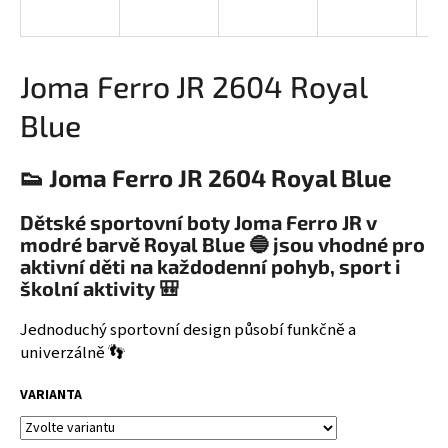
a
j
í
Joma Ferro JR 2604 Royal
t
Blue
?
👟 Joma Ferro JR 2604 Royal Blue
Dětské sportovní boty Joma Ferro JR v
HLEDAT
modré barvě Royal Blue 🔵 jsou vhodné pro
aktivní děti na každodenní pohyb, sport i
školní aktivity 🎒
D
Jednoduchý sportovní design působí funkčně a
o
univerzálně 👣
p
o
VARIANTA
r
u