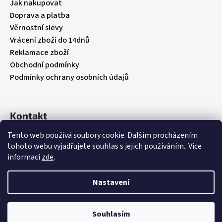
t
Jak nakupovat
í
Doprava a platba
Věrnostní slevy
Vrácení zboží do 14dnů
Reklamace zboží
Obchodní podmínky
Podmínky ochrany osobních údajů
Kontakt
Tento web používá soubory cookie. Dalším procházením
info
@
babybebare.cz
tohoto webu vyjadřujete souhlas s jejich používáním.. Více
Facebook
informací
zde
.
babybebare
Nastavení
Vytvořil Shoptet
Souhlasím
Copyright 2026
BabyBeBare
. Všechna práva vyhrazena.