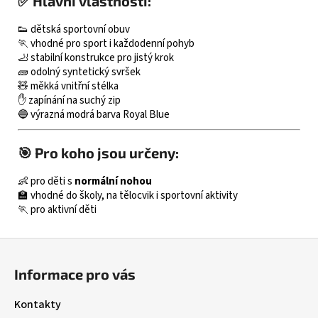
✅ Hlavní vlastnosti:
👟 dětská sportovní obuv
🏃 vhodné pro sport i každodenní pohyb
🦶 stabilní konstrukce pro jistý krok
🧱 odolný syntetický svršek
🧸 měkká vnitřní stélka
✋ zapínání na suchý zip
🔵 výrazná modrá barva Royal Blue
🎯 Pro koho jsou určeny:
👶 pro děti s
normální nohou
🏫 vhodné do školy, na tělocvik i sportovní aktivity
🏃 pro aktivní děti
Z
á
Informace pro vás
p
a
Kontakty