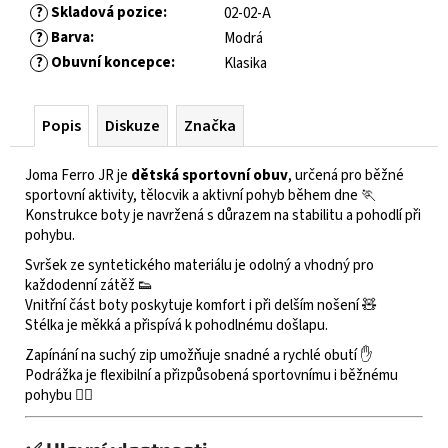
?
Skladová pozice
:
02-02-A
?
Barva
:
Modrá
?
Obuvní koncepce
:
Klasika
Popis
Diskuze
Značka
Joma Ferro JR je
dětská sportovní obuv
, určená pro běžné
sportovní aktivity, tělocvik a aktivní pohyb během dne 🏃
Konstrukce boty je navržená s důrazem na stabilitu a pohodlí při
pohybu.
Svršek ze syntetického materiálu je odolný a vhodný pro
každodenní zátěž 👟
Vnitřní část boty poskytuje komfort i při delším nošení 🧸
Stélka je měkká a přispívá k pohodlnému došlapu.
Zapínání na suchý zip umožňuje snadné a rychlé obutí ✋
Podrážka je flexibilní a přizpůsobená sportovnímu i běžnému
pohybu 🏃‍♂️