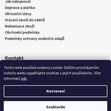
t
Jak nakupovat
í
Doprava a platba
Věrnostní slevy
Vrácení zboží do 14dnů
Reklamace zboží
Obchodní podmínky
Podmínky ochrany osobních údajů
Kontakt
Tento web používá soubory cookie. Dalším procházením
info
@
babybebare.cz
tohoto webu vyjadřujete souhlas s jejich používáním.. Více
Facebook
informací
zde
.
babybebare
Nastavení
Vytvořil Shoptet
Souhlasím
Copyright 2026
BabyBeBare
. Všechna práva vyhrazena.