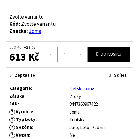
č
u
j
Zvolte variantu
e
Kód:
Zvolte variantu
m
Značka:
Joma
e
859 Kč
–28 %
613 Kč
JOMA
DO KOŠÍKU
HORIZON
JUNIOR
Měrná
BAREFOOT
cena:
Zeptat se
Sdílet
2604
ROYAL
Kategorie
:
Dětská obuv
BLUE
Záruka
:
2 roky
547
EAN
:
8447368967422
Kč
?
Výrobce
:
Původně:
Joma
821
?
Typ boty
:
Tenisky
Kč
?
Sezóna
:
Jaro, Léto, Podzim
?
Vegan
:
Ne