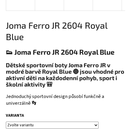
a
j
í
Joma Ferro JR 2604 Royal
t
Blue
?
👟 Joma Ferro JR 2604 Royal Blue
Dětské sportovní boty Joma Ferro JR v
HLEDAT
modré barvě Royal Blue 🔵 jsou vhodné pro
aktivní děti na každodenní pohyb, sport i
školní aktivity 🎒
D
Jednoduchý sportovní design působí funkčně a
o
univerzálně 👣
p
o
VARIANTA
r
u