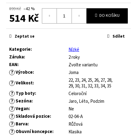
č
u
899 Kč
–42 %
j
514 Kč
DO KOŠÍKU
e
m
Měrná
cena:
e
Zeptat se
Sdílet
Kategorie
:
Nízké
JOMA
Záruka
:
2 roky
HORIZON
EAN
:
Zvolte variantu
JUNIOR
BAREFOOT
?
Výrobce
:
Joma
2604
22, 23, 24, 25, 26, 27, 28,
?
Velikost
:
ROYAL
29, 30, 31, 32, 33, 34, 35
BLUE
?
Typ boty
:
Celoroční
547
?
Sezóna
:
Jaro, Léto, Podzim
Kč
?
Vegan
:
Ne
Původně:
821
?
Skladová pozice
:
02-04-A
Kč
?
Barva
:
Růžová
?
Obuvní koncepce
:
Klasika