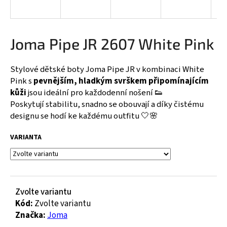
a
j
í
Joma Pipe JR 2607 White Pink
t
?
Stylové dětské boty Joma Pipe JR v kombinaci White
Pink s
pevnějším, hladkým svrškem připomínajícím
kůži
jsou ideální pro každodenní nošení 👟
Poskytují stabilitu, snadno se obouvají a díky čistému
designu se hodí ke každému outfitu 🤍🌸
HLEDAT
VARIANTA
D
o
p
Zvolte variantu
o
Kód:
Zvolte variantu
r
Značka:
Joma
u