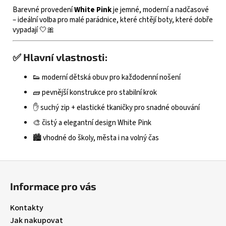
Barevné provedení
White Pink
je jemné, moderní a nadčasové
– ideální volba pro malé parádnice, které chtějí boty, které dobře
vypadají 🤍🎀
✅
Hlavní vlastnosti:
👟 moderní dětská obuv pro každodenní nošení
🧱 pevnější konstrukce pro stabilní krok
✋ suchý zip + elastické tkaničky pro snadné obouvání
🎨 čistý a elegantní design White Pink
🏙️ vhodné do školy, města i na volný čas
Z
á
Informace pro vás
p
a
Kontakty
t
Jak nakupovat