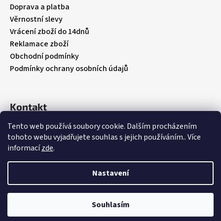
í
Doprava a platba
Věrnostní slevy
Vrácení zboží do 14dnů
Reklamace zboží
Obchodní podmínky
Podmínky ochrany osobních údajů
Kontakt
Tento web používá soubory cookie. Dalším procházením
info
@
babybebare.cz
tohoto webu vyjadřujete souhlas s jejich používáním.. Více
Facebook
informací
zde
.
babybebare
Nastavení
Vytvořil Shoptet
Souhlasím
Copyright 2026
BabyBeBare
. Všechna práva vyhrazena.