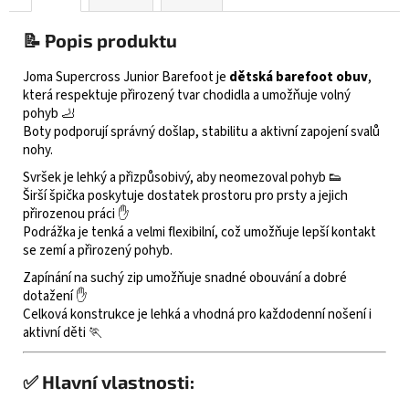
📝 Popis produktu
Joma Supercross Junior Barefoot je
dětská barefoot obuv
,
která respektuje přirozený tvar chodidla a umožňuje volný
pohyb 🦶
Boty podporují správný došlap, stabilitu a aktivní zapojení svalů
nohy.
Svršek je lehký a přizpůsobivý, aby neomezoval pohyb 👟
Širší špička poskytuje dostatek prostoru pro prsty a jejich
přirozenou práci ✋
Podrážka je tenká a velmi flexibilní, což umožňuje lepší kontakt
se zemí a přirozený pohyb.
Zapínání na suchý zip umožňuje snadné obouvání a dobré
dotažení ✋
Celková konstrukce je lehká a vhodná pro každodenní nošení i
aktivní děti 🏃
✅ Hlavní vlastnosti: