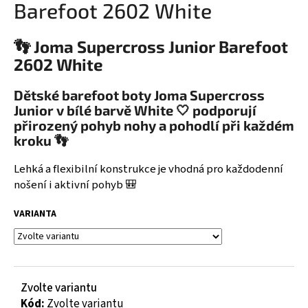
Barefoot 2602 White
a
j
👣 Joma Supercross Junior Barefoot
í
2602 White
t
?
Dětské barefoot boty Joma Supercross
Junior v bílé barvě White 🤍 podporují
přirozený pohyb nohy a pohodlí při každém
kroku 👣
HLEDAT
Lehká a flexibilní konstrukce je vhodná pro každodenní
nošení i aktivní pohyb 🎒
VARIANTA
D
o
p
o
r
Zvolte variantu
u
Kód:
Zvolte variantu