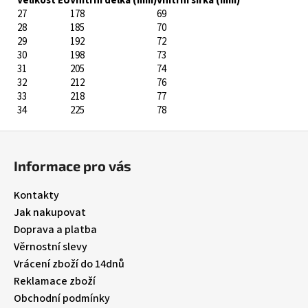
Velikost EU
Vnitřní délka (mm)
Vnitřní šířka (mm)
27
178
69
28
185
70
29
192
72
30
198
73
31
205
74
32
212
76
33
218
77
34
225
78
Z
á
Informace pro vás
p
a
Kontakty
t
Jak nakupovat
í
Doprava a platba
Věrnostní slevy
Vrácení zboží do 14dnů
Reklamace zboží
Obchodní podmínky