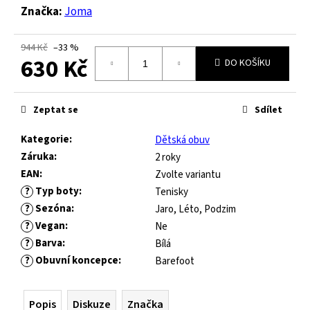
č
Značka:
Joma
u
j
e
944 Kč
–33 %
630 Kč
m
DO KOŠÍKU
e
Měrná
cena:
Zeptat se
Sdílet
FRODDO
KOMPROMIS
Kategorie
:
Dětská obuv
KE
Záruka
:
2 roky
FLASH
EAN
:
Zvolte variantu
-
BLUE
?
Typ boty
:
Tenisky
?
Sezóna
:
Jaro, Léto, Podzim
445
Kč
?
Vegan
:
Ne
Původně:
?
Barva
:
Bílá
1
490
?
Obuvní koncepce
:
Barefoot
Kč
Popis
Diskuze
Značka