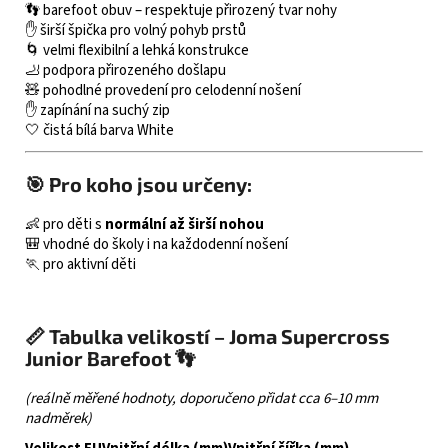
👣 barefoot obuv – respektuje přirozený tvar nohy
✋ širší špička pro volný pohyb prstů
🌀 velmi flexibilní a lehká konstrukce
🦶 podpora přirozeného došlapu
🧸 pohodlné provedení pro celodenní nošení
✋ zapínání na suchý zip
🤍 čistá bílá barva White
🎯 Pro koho jsou určeny:
👶 pro děti s
normální až širší nohou
🎒 vhodné do školy i na každodenní nošení
🏃 pro aktivní děti
📏 Tabulka velikostí – Joma Supercross
Junior Barefoot 👣
(reálně měřené hodnoty, doporučeno přidat cca 6–10 mm
nadměrek)