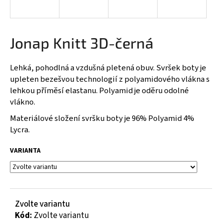
a
j
í
Jonap Knitt 3D-černá
t
?
Lehká, pohodlná a vzdušná pletená obuv. Svršek boty je
upleten bezešvou technologií z polyamidového vlákna s
lehkou příměsí elastanu. Polyamid je oděru odolné
vlákno.
HLEDAT
Materiálové složení svršku boty je 96% Polyamid 4%
Lycra.
VARIANTA
D
o
p
o
r
Zvolte variantu
u
Kód:
Zvolte variantu