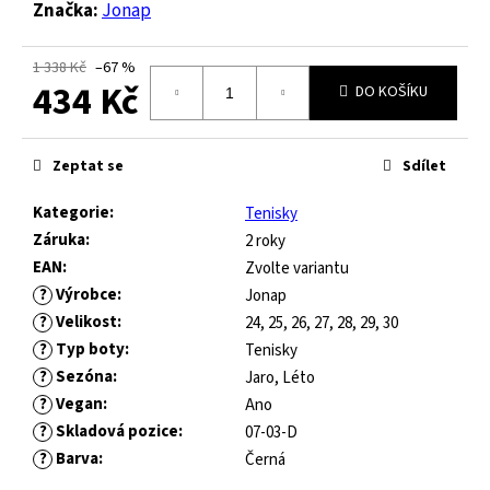
č
Značka:
Jonap
u
j
1 338 Kč
–67 %
e
434 Kč
DO KOŠÍKU
m
e
Měrná
cena:
Zeptat se
Sdílet
JOMA
HORIZON
Kategorie
:
Tenisky
JUNIOR
Záruka
:
2 roky
BAREFOOT
EAN
:
Zvolte variantu
2604
?
Výrobce
:
Jonap
ROYAL
BLUE
?
Velikost
:
24, 25, 26, 27, 28, 29, 30
?
Typ boty
:
Tenisky
547
Kč
?
Sezóna
:
Jaro, Léto
Původně:
?
Vegan
:
Ano
821
?
Skladová pozice
:
Kč
07-03-D
?
Barva
:
Černá