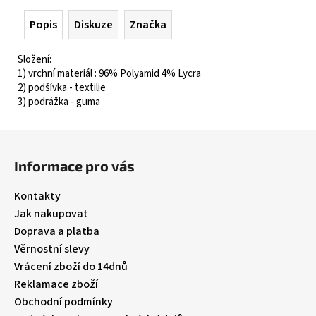
Popis
Diskuze
Značka
Složení:
1) vrchní materiál : 96% Polyamid 4% Lycra
2) podšívka - textilie
3) podrážka - guma
Z
á
Informace pro vás
p
a
Kontakty
t
Jak nakupovat
í
Doprava a platba
Věrnostní slevy
Vrácení zboží do 14dnů
Reklamace zboží
Obchodní podmínky