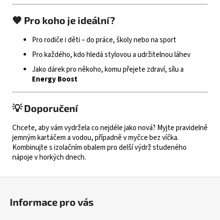
🧡 Pro koho je ideální?
Pro rodiče i děti – do práce, školy nebo na sport
Pro každého, kdo hledá stylovou a udržitelnou láhev
Jako dárek pro někoho, komu přejete zdraví, sílu a
Energy Boost
💡 Doporučení
Chcete, aby vám vydržela co nejdéle jako nová? Myjte pravidelně
jemným kartáčem a vodou, případně v myčce bez víčka.
Kombinujte s izolačním obalem pro delší výdrž studeného
nápoje v horkých dnech.
Z
á
Informace pro vás
p