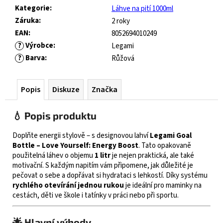
č
Kategorie
:
Láhve na pití 1000ml
u
Záruka
:
2 roky
j
EAN
:
8052694010249
e
m
?
Výrobce
:
Legami
e
?
Barva
:
Růžová
FRODDO
Popis
Diskuze
Značka
KOMPROMIS
KE
💧 Popis produktu
FLASH
-
Doplňte energii stylově – s designovou lahví
Legami Goal
BLUE
Bottle – Love Yourself: Energy Boost
. Tato opakovaně
445
použitelná láhev o objemu
1 litr
je nejen praktická, ale také
Kč
motivační. S každým napitím vám připomene, jak důležité je
Původně:
pečovat o sebe a dopřávat si hydrataci s lehkostí. Díky systému
1
rychlého otevírání jednou rukou
je ideální pro maminky na
490
Kč
cestách, děti ve škole i tatínky v práci nebo při sportu.
🌟 Hlavní výhody