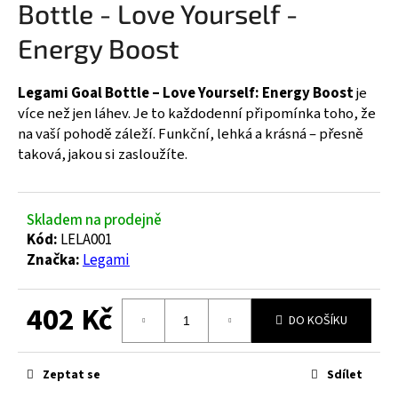
Bottle - Love Yourself -
a
Energy Boost
j
í
t
Legami Goal Bottle – Love Yourself: Energy Boost
je
?
více než jen láhev. Je to každodenní připomínka toho, že
na vaší pohodě záleží. Funkční, lehká a krásná – přesně
taková, jakou si zasloužíte.
HLEDAT
Skladem na prodejně
Kód:
LELA001
Značka:
Legami
D
o
402 Kč
DO KOŠÍKU
p
o
Měrná
r
cena:
Zeptat se
Sdílet
u