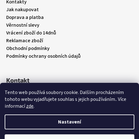
a
Kontakty
t
Jak nakupovat
í
Doprava a platba
Věrnostní slevy
Vrácení zboží do 14dnů
Reklamace zboží
Obchodní podmínky
Podmínky ochrany osobních údajů
Kontakt
Tento web používá soubory cookie. Dalším procházením
info
@
babybebare.cz
tohoto webu vyjadřujete souhlas s jejich používáním.. Více
Facebook
informací
zde
.
babybebare
Nastavení
Vytvořil Shoptet