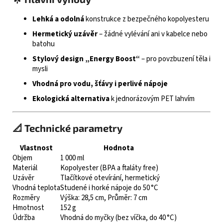
Lehká a odolná
konstrukce z bezpečného kopolyesteru
Hermetický uzávěr
– žádné vylévání ani v kabelce nebo
batohu
Stylový design „Energy Boost“
– pro povzbuzení těla i
mysli
Vhodná pro vodu, šťávy i perlivé nápoje
Ekologická alternativa
k jednorázovým PET lahvím
📐 Technické parametry
Vlastnost
Hodnota
Objem
1 000 ml
Materiál
Kopolyester (BPA a ftaláty free)
Uzávěr
Tlačítkové otevírání, hermetický
Vhodná teplota
Studené i horké nápoje do 50 °C
Rozměry
Výška: 28,5 cm, Průměr: 7 cm
Hmotnost
152 g
Údržba
Vhodná do myčky (bez víčka, do 40 °C)