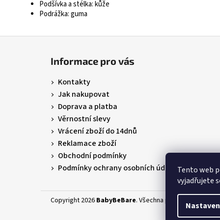
Podšívka a stélka: kůže
Podrážka: guma
Z
á
Informace pro vás
p
a
Kontakty
t
Jak nakupovat
í
Doprava a platba
Věrnostní slevy
Vrácení zboží do 14dnů
Reklamace zboží
Obchodní podmínky
Podmínky ochrany osobních údajů
Tento web p
vyjadřujete s
Copyright 2026
BabyBeBare
. Všechna práva vyhrazena.
Nastaven