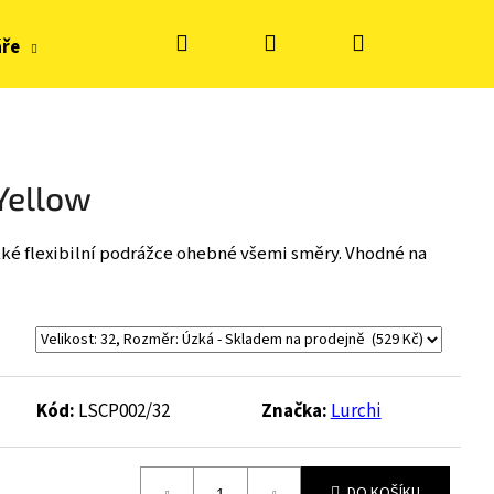
Hledat
Přihlášení
Nákupní
áře
Hračky, tvoření
Doplňky k obuvi
Zn
košík
Yellow
ké flexibilní podrážce ohebné všemi směry. Vhodné na
Kód:
LSCP002/32
Značka:
Lurchi
S KE FLASH - BLUE
DO KOŠÍKU