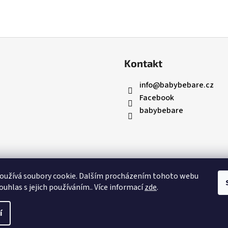
Kontakt
info
@
babybebare.cz
Facebook
babybebare
oužívá soubory cookie. Dalším procházením tohoto webu
ouhlas s jejich používáním.. Více informací
zde
.
í