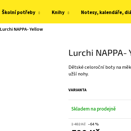
Školní potřeby
Knihy
Notesy, kalendáře, di
Lurchi NAPPA- Yellow
Co potřebujete najít?
Lurchi NAPPA- 
HLEDAT
Dětské celoroční boty na měk
užší nohy.
Doporučujeme
VARIANTA
Skladem na prodejně
1 482 Kč
–64 %
JOMA HORIZON JUNIOR BAREFOOT 2604
FRODDO KOMPROMI