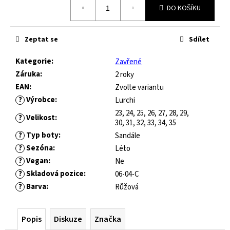
č
DO KOŠÍKU
cena:
u
j
e
Zeptat se
Sdílet
m
e
Kategorie
:
Zavřené
Záruka
:
2 roky
EAN
:
Zvolte variantu
JOMA
HORIZON
?
Výrobce
:
Lurchi
JUNIOR
23, 24, 25, 26, 27, 28, 29,
?
Velikost
:
BAREFOOT
30, 31, 32, 33, 34, 35
2604
?
Typ boty
:
Sandále
ROYAL
?
Sezóna
:
Léto
BLUE
?
Vegan
:
Ne
547
?
Skladová pozice
:
06-04-C
Kč
Původně:
?
Barva
:
Růžová
821
Kč
Popis
Diskuze
Značka