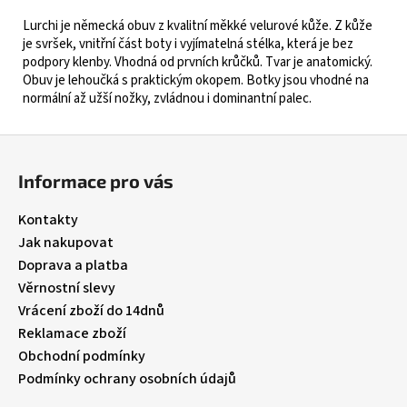
Lurchi je německá obuv z kvalitní měkké velurové kůže. Z kůže
je svršek, vnitřní část boty i vyjímatelná stélka, která je bez
podpory klenby. Vhodná od prvních krůčků. Tvar je anatomický.
Obuv je lehoučká s praktickým okopem. Botky jsou vhodné na
normální až užší nožky, zvládnou i dominantní palec.
Z
á
Informace pro vás
p
a
Kontakty
t
Jak nakupovat
í
Doprava a platba
Věrnostní slevy
Vrácení zboží do 14dnů
Reklamace zboží
Obchodní podmínky
Podmínky ochrany osobních údajů