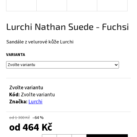
a
j
í
Lurchi Nathan Suede - Fuchsi
t
?
Sandále z velurové kůže Lurchi
VARIANTA
HLEDAT
Zvolte variantu
Kód:
Zvolte variantu
D
Značka:
Lurchi
o
p
o
od 1 300 Kč
–64 %
od
464 Kč
r
u
Měrná