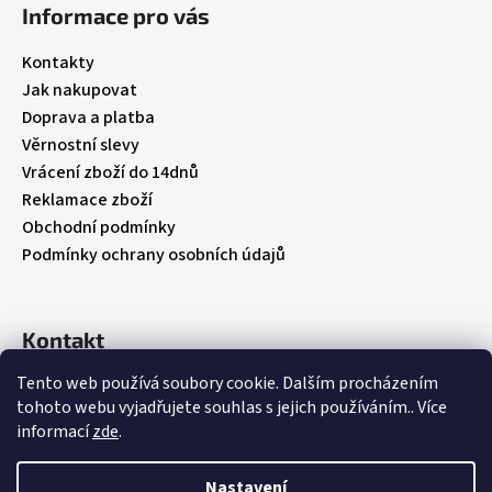
á
Informace pro vás
p
a
Kontakty
t
Jak nakupovat
í
Doprava a platba
Věrnostní slevy
Vrácení zboží do 14dnů
Reklamace zboží
Obchodní podmínky
Podmínky ochrany osobních údajů
Kontakt
Tento web používá soubory cookie. Dalším procházením
info
@
babybebare.cz
tohoto webu vyjadřujete souhlas s jejich používáním.. Více
Facebook
informací
zde
.
babybebare
Nastavení