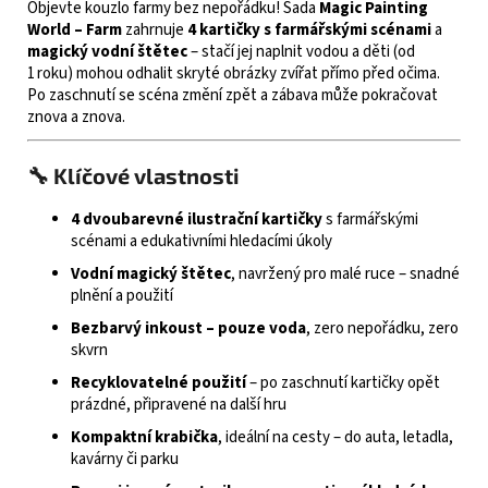
Objevte kouzlo farmy bez nepořádku! Sada
Magic Painting
World – Farm
zahrnuje
4 kartičky s farmářskými scénami
a
magický vodní štětec
– stačí jej naplnit vodou a děti (od
1 roku) mohou odhalit skryté obrázky zvířat přímo před očima.
Po zaschnutí se scéna změní zpět a zábava může pokračovat
znova a znova
.
🔧 Klíčové vlastnosti
4 dvoubarevné ilustrační kartičky
s farmářskými
scénami a edukativními hledacími úkoly
Vodní magický štětec
, navržený pro malé ruce – snadné
plnění a použití
Bezbarvý inkoust – pouze voda
, zero nepořádku, zero
skvrn
Recyklovatelné použití
– po zaschnutí kartičky opět
prázdné, připravené na další hru
Kompaktní krabička
, ideální na cesty – do auta, letadla,
kavárny či parku