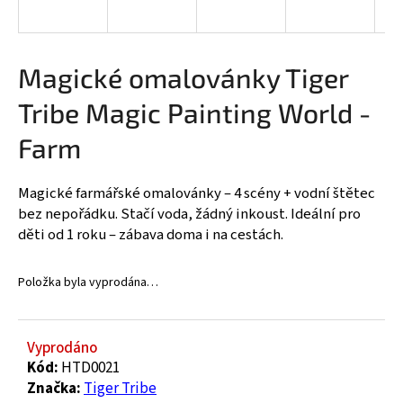
a
j
í
Magické omalovánky Tiger
t
Tribe Magic Painting World -
?
Farm
Magické farmářské omalovánky – 4 scény + vodní štětec
HLEDAT
bez nepořádku. Stačí voda, žádný inkoust. Ideální pro
děti od 1 roku – zábava doma i na cestách.
Položka byla vyprodána…
D
o
p
o
Vyprodáno
r
Kód:
HTD0021
u
Značka:
Tiger Tribe