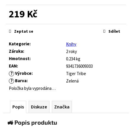
č
u
219 Kč
j
e
Měrná
m
cena:
Zeptat se
Sdílet
e
Kategorie
:
Knihy
GUMOVACÍ
Záruka
:
2 roky
PERO
Hmotnost
:
0.234 kg
LEGAMI
EAN
:
9341736009303
ERASABLE
?
Výrobce
:
Tiger Tribe
GEL
PEN
?
Barva
:
Zelená
Položka byla vyprodána…
55
Kč
Popis
Diskuze
Značka
🚜 Popis produktu