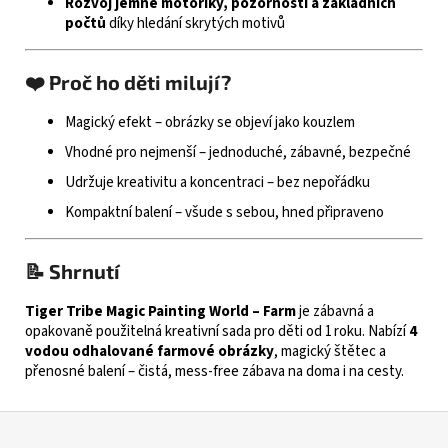
Rozvoj jemné motoriky, pozornosti a základních
počtů
díky hledání skrytých motivů
❤️ Proč ho děti milují?
Magický efekt – obrázky se objeví jako kouzlem
Vhodné pro nejmenší – jednoduché, zábavné, bezpečné
Udržuje kreativitu a koncentraci – bez nepořádku
Kompaktní balení – všude s sebou, hned připraveno
📝 Shrnutí
Tiger Tribe Magic Painting World – Farm
je zábavná a
opakovaně použitelná kreativní sada pro děti od 1 roku. Nabízí
4
vodou odhalované farmové obrázky
, magický štětec a
přenosné balení – čistá, mess‑free zábava na doma i na cesty.
Z