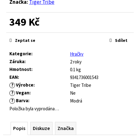
č
Značka:
Tiger Tribe
u
j
349 Kč
e
m
Měrná
e
cena:
Zeptat se
Sdílet
Kategorie
:
GUMOVACÍ
Hračky
PERO
Záruka
:
2 roky
LEGAMI
Hmotnost
:
0.1 kg
ERASABLE
EAN
:
9341736001543
GEL
?
Výrobce
:
PEN
Tiger Tribe
?
Vegan
:
Ne
55
?
Barva
:
Kč
Modrá
Položka byla vyprodána…
Popis
Diskuze
Značka