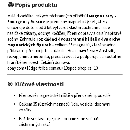
🚑 Popis produktu
Malé divadélko velkých záchranných příběhů!
Magna Carry –
Emergency Rescue
je přenosný magnetický set, který
umožňuje dětem od 3 let vytvářet vlastní záchranné mise –
hasičské zásahy, odchyt kočiček, řízení dopravy a další napínavé
scény. Zahrnuje
rozkládací dvoustranné hřiště
a
dva archy
magnetických figurek
– celkem 35 magnetů, které snadno
přidáváte, přesunujete a uklízíte. Hra je navržena v Austrálii,
rozvíjí jemnou motoriku, představivost a podporuje samostatné
hraní během cest, čekání i domova.
ebay.com
+13
tigertribe.com.au
+13
spot-shop.cz
+13
🎯 Klíčové vlastnosti
Přenosné magnetické hřiště v přenosném pouzdře
Celkem 35 různých magnetů (lidé, vozidla, dopravní
značky)
Každé sestavení je jiné – neomezené scénáře
záchranných akcí