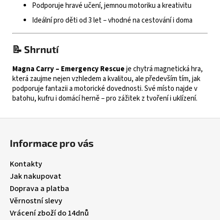
Podporuje hravé učení, jemnou motoriku a kreativitu
Ideální pro děti od 3 let – vhodné na cestování i doma
📝 Shrnutí
Magna Carry – Emergency Rescue
je chytrá magnetická hra,
která zaujme nejen vzhledem a kvalitou, ale především tím, jak
podporuje fantazii a motorické dovednosti. Své místo najde v
batohu, kufru i domácí herně – pro zážitek z tvoření i uklízení.
Z
á
Informace pro vás
p
a
Kontakty
t
Jak nakupovat
í
Doprava a platba
Věrnostní slevy
Vrácení zboží do 14dnů