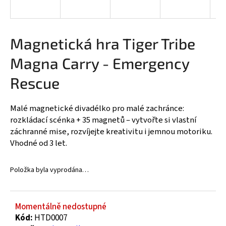
a
j
í
Magnetická hra Tiger Tribe
t
Magna Carry - Emergency
?
Rescue
Malé magnetické divadélko pro malé zachránce:
HLEDAT
rozkládací scénka + 35 magnetů – vytvořte si vlastní
záchranné mise, rozvíjejte kreativitu i jemnou motoriku.
Vhodné od 3 let.
D
Položka byla vyprodána…
o
p
o
r
Momentálně nedostupné
u
Kód:
HTD0007