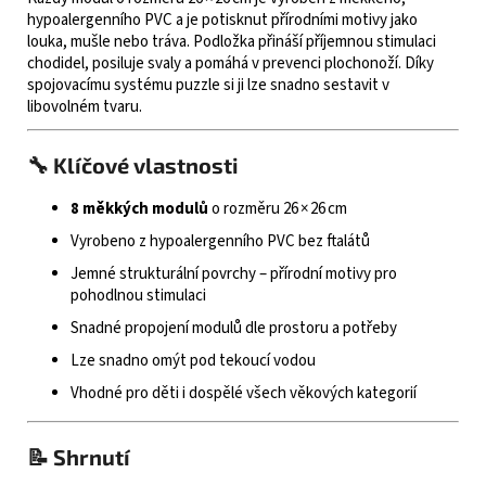
hypoalergenního PVC a je potisknut přírodními motivy jako
louka, mušle nebo tráva. Podložka přináší příjemnou stimulaci
chodidel, posiluje svaly a pomáhá v prevenci plochonoží. Díky
spojovacímu systému puzzle si ji lze snadno sestavit v
libovolném tvaru.
🔧 Klíčové vlastnosti
8 měkkých modulů
o rozměru 26 × 26 cm
Vyrobeno z hypoalergenního PVC bez ftalátů
Jemné strukturální povrchy – přírodní motivy pro
pohodlnou stimulaci
Snadné propojení modulů dle prostoru a potřeby
Lze snadno omýt pod tekoucí vodou
Vhodné pro děti i dospělé všech věkových kategorií
📝 Shrnutí