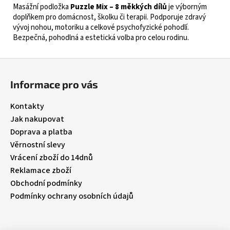
Masážní podložka
Puzzle Mix – 8 měkkých dílů
je výborným
doplňkem pro domácnost, školku či terapii. Podporuje zdravý
vývoj nohou, motoriku a celkové psychofyzické pohodlí.
Bezpečná, pohodlná a estetická volba pro celou rodinu.
Z
á
Informace pro vás
p
a
Kontakty
t
Jak nakupovat
í
Doprava a platba
Věrnostní slevy
Vrácení zboží do 14dnů
Reklamace zboží
Obchodní podmínky
Podmínky ochrany osobních údajů