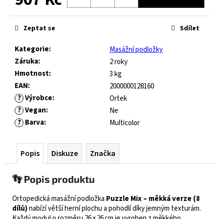
č
u
Měrná
j
cena:
Zeptat se
Sdílet
e
m
Kategorie
:
Masážní podložky
e
Záruka
:
2 roky
Hmotnost
:
3 kg
JOMA
EAN
:
2000000128160
HORIZON
?
Výrobce
:
Ortek
JUNIOR
?
Vegan
:
Ne
BAREFOOT
?
Barva
:
Multicolor
2604
ROYAL
BLUE
Popis
Diskuze
Značka
547
Kč
Původně:
👣 Popis produktu
821
Kč
Ortopedická masážní podložka
Puzzle Mix – měkká verze (8
dílů)
nabízí větší herní plochu a pohodlí díky jemným texturám.
Každý modul o rozměru 26 × 26 cm je vyroben z měkkého,