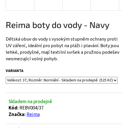
a
j
í
Reima boty do vody - Navy
t
?
Dětská obuv do vody s vysokým stupněm ochrany proti
UV záření, ideální pro pobyt na pláži i plavání. Boty jsou
lehké, prodyšné, mají textilní svršek a pružnou podešev
neomezující volný pohyb.
HLEDAT
VARIANTA
D
o
Skladem na prodejně
p
Kód:
REBV004/37
o
Značka:
Reima
r
u