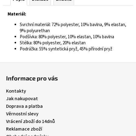
Materiál:
Svrchní materiál: 72% polyester, 10% bavlna, 9% elastan,
9% polyurethan
Podšívka: 80% polyester, 10% elastan, 10% bavlna
Stélka: 80% polyester, 20% elastan
Podrážka: 55% syntetická pryž, 45% přírodní pryž
Z
á
Informace pro vás
p
a
Kontakty
t
Jak nakupovat
í
Doprava a platba
Věrnostní slevy
Vrácení zboží do 14dnů
Reklamace zboží