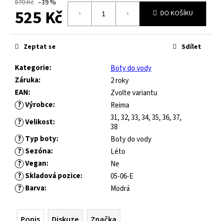
č
870 Kč
–39 %
525 Kč
u
DO KOŠÍKU
j
Měrná
e
cena:
m
Zeptat se
Sdílet
e
Kategorie
:
Boty do vody
Záruka
:
2 roky
JOMA
EAN
:
Zvolte variantu
HORIZON
?
Výrobce
:
JUNIOR
Reima
BAREFOOT
31, 32, 33, 34, 35, 36, 37,
?
Velikost
:
2604
38
ROYAL
?
Typ boty
:
Boty do vody
BLUE
?
Sezóna
:
Léto
547
?
Vegan
:
Ne
Kč
?
Skladová pozice
:
05-06-E
Původně:
821
?
Barva
:
Modrá
Kč
Popis
Diskuze
Značka