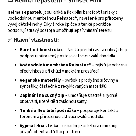
👟 Reima Tepastelu – Sunset Pink
Reima Tepastelu
jsou lehké a flexibilní barefoot tenisky s
voděodolnou membránou Reimatec®, navržené pro přirozený
vývoj dětské nohy. Díky široké špičce a tenké podrážce
podporují zdravý postoj a umožňují lepší vnímání terénu.​
✅ Hlavní vlastnosti:
Barefoot konstrukce
– široká přední část a nulový drop
podporují přirozený postoj a aktivaci svalů chodidla.
Voděodolná membrána Reimatec®
– zajišťuje ochranu
před vlhkostí při chůzi v mokrém prostředí.
Veganské materiály
– svršek z prodyšné síťoviny a
syntetiky, částečně z recyklovaných materiálů.
Zapínání na suchý zip
– umožňuje snadné a rychlé
obouvání, které děti zvládnou samy.
Tenká a flexibilní podrážka
– podporuje kontakt s
terénem a přirozenou aktivaci svalů chodidla.
Vyjímatelná stélka
– usnadňuje údržbu a umožňuje
přizpůsobení vnitřního prostoru.