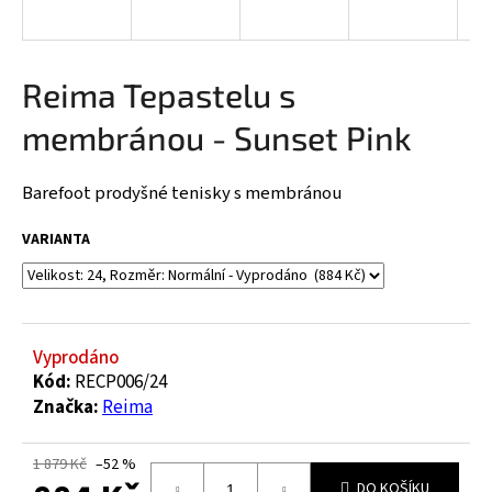
a
j
í
Reima Tepastelu s
t
membránou - Sunset Pink
?
Barefoot prodyšné tenisky s membránou
VARIANTA
HLEDAT
D
Vyprodáno
o
Kód:
RECP006/24
p
Značka:
Reima
o
r
1 879 Kč
–52 %
u
DO KOŠÍKU