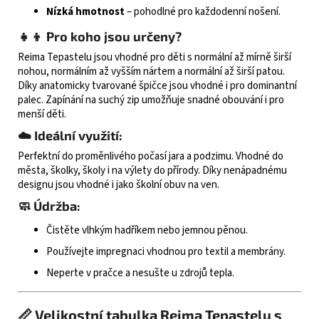
Nízká hmotnost
– pohodlné pro každodenní nošení.​
👧👦 Pro koho jsou určeny?
Reima Tepastelu jsou vhodné pro děti s normální až mírně širší
nohou, normálním až vyšším nártem a normální až širší patou.
Díky anatomicky tvarované špičce jsou vhodné i pro dominantní
palec. Zapínání na suchý zip umožňuje snadné obouvání i pro
menší děti.​
☁️ Ideální využití:
Perfektní do proměnlivého počasí jara a podzimu.
Vhodné do
města, školky, školy i na výlety do přírody.
Díky nenápadnému
designu jsou vhodné i jako školní obuv na ven.
🧼 Údržba:
Čistěte vlhkým hadříkem nebo jemnou pěnou.
Používejte impregnaci vhodnou pro textil a membrány.
Neperte v pračce a nesušte u zdrojů tepla.
📏 Velikostní tabulka Reima Tepastelu s