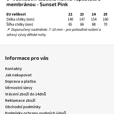
membránou - Sunset Pink
EU velikost
22
23
24
25
Délka stélky (mm)
140
147
154
160
Šířka stélky (mm)
65
66
68
70
📌
Doporučený nadměrek: 7–10 mm – pro pohodlné nošení a
zdravý vývoj dětské nohy.
Z
á
Informace pro vás
p
a
Kontakty
t
Jak nakupovat
í
Doprava a platba
Věrnostní slevy
Vrácení zboží do 14dnů
Reklamace zboží
Obchodní podmínky
Podmínky ochrany osobních údajů