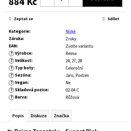
884 Kč
č
u
Měrná
j
cena:
Zeptat se
Sdílet
e
m
Kategorie
:
Nízké
e
Záruka
:
2 roky
EAN
:
Zvolte variantu
GUMOVACÍ
?
Výrobce
:
Reima
PERO
?
Velikost
:
24, 27, 28
LEGAMI
?
Typ boty
:
ERASABLE
Celoroční
GEL
?
Sezóna
:
Jaro, Podzim
PEN
?
Vegan
:
Ne
55
?
Skladová pozice
:
02-04-C
Kč
?
Barva
:
Růžová
Popis
Diskuze
Značka