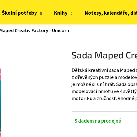
Školní potřeby
Knihy
Notesy, kalendáře, di
Maped Creativ Factory - Unicorn
Co potřebujete najít?
Sada Maped Cre
HLEDAT
Dětská kreativní sada Maped C
z dřevěných puzzle a modelov
Doporučujeme
je možné si s ní hrát. Sada ob
modelovací hmotu ve 4 světlých
motoriku a zručnost. Vhodné pr
Skladem na prodejně
JOMA HORIZON JUNIOR BAREFOOT 2604
FRODDO KOMPROMI