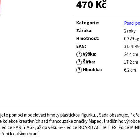
470 Kč
ROYAL BLUE
445 Kč
Původně:
1 490 Kč
547 Kč
Měrná
Původně:
821 Kč
cena:
Kategorie
:
Psací p
Záruka
:
2 roky
Hmotnost
:
0.329 kg
EAN
:
3154149
?
Výška
:
24.4 cm
?
Šířka
:
17.2 cm
?
Hloubka
:
6.2 cm
te pomocí modelovací hmoty plastickou figurku. , Sada obsahuje:, * dřev
iv je kolekce kreativních sad francouzské značky Maped, tradičního výrobc
roku - edice EARLY AGE, až do věku 6+ - edice BOARD ACTIVITIES. Edice MI
ření k dalšímu hraní.