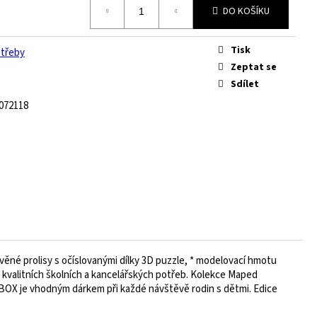
DO KOŠÍKU
Tisk
otřeby
Zeptat se
Sdílet
072118
ěné prolisy s očíslovanými dílky 3D puzzle, * modelovací hmotu
e kvalitních školních a kancelářských potřeb. Kolekce Maped
NIBOX je vhodným dárkem při každé návštěvě rodin s dětmi. Edice