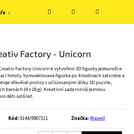
Hledat
Přihlášení
Nákupní
áře
Hračky, tvoření
Doplňky k obuvi
Zn
košík
ativ Factory - Unicorn
reativ Factory Unicorn k vytvoření 3D figurky jednorožce
ací hmoty. Vymodelovaná figurka po 4 hodinách zatvrdne a
sahuje dřevěné prolisy s očíslovanými dílky 3D puzzle,
 barvách (6 x 18 g). Kreativní sada rozvíjí jemnou
o děti od 6 let.
Kód:
0144/9907211
Značka:
Maped
S KE FLASH - BLUE