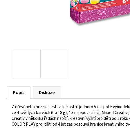
55 Kč
Popis
Diskuze
Z dřevěného puzzle sestavíte kostru jednorožce a poté vymodeluje
ve 4 světlých barvách (6 x 18 g), * 3 nalepovací oči, Maped Creat
Creativ v několika řadách nabízí, kreativní vyžití pro děti od 1 
COLOR PLAY pro, děti od 4 let zas posouvá hranice kreativního tvo