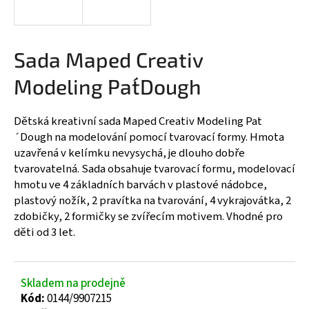
a
j
í
Sada Maped Creativ
t
Modeling Pat´Dough
?
Dětská kreativní sada Maped Creativ Modeling Pat
´Dough na modelování pomocí tvarovací formy. Hmota
uzavřená v kelímku nevysychá, je dlouho dobře
HLEDAT
tvarovatelná. Sada obsahuje tvarovací formu, modelovací
hmotu ve 4 základních barvách v plastové nádobce,
plastový nožík, 2 pravítka na tvarování, 4 vykrajovátka, 2
zdobičky, 2 formičky se zvířecím motivem. Vhodné pro
D
děti od 3 let.
o
p
o
r
Skladem na prodejně
u
Kód:
0144/9907215