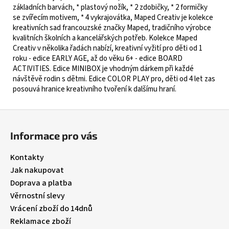
základních barvách, * plastový nožík, * 2 zdobičky, * 2 formičky
se zvířecím motivem, * 4 vykrajovátka, Maped Creativ je kolekce
kreativních sad francouzské značky Maped, tradičního výrobce
kvalitních školních a kancelářských potřeb. Kolekce Maped
Creativ v několika řadách nabízí, kreativní vyžití pro děti od 1
roku - edice EARLY AGE, až do věku 6+ - edice BOARD
ACTIVITIES. Edice MINIBOX je vhodným dárkem při každé
návštěvě rodin s dětmi. Edice COLOR PLAY pro, děti od 4 let zas
posouvá hranice kreativního tvoření k dalšímu hraní.
Z
á
Informace pro vás
p
a
Kontakty
t
Jak nakupovat
í
Doprava a platba
Věrnostní slevy
Vrácení zboží do 14dnů
Reklamace zboží