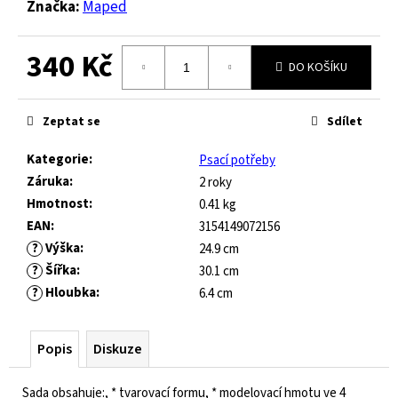
č
Značka:
Maped
u
j
340 Kč
e
DO KOŠÍKU
m
Měrná
e
cena:
Zeptat se
Sdílet
FRODDO
Kategorie
:
Psací potřeby
KOMPROMIS
Záruka
:
2 roky
KE
Hmotnost
:
0.41 kg
FLASH
-
EAN
:
3154149072156
BLUE
?
Výška
:
24.9 cm
445
?
Šířka
:
30.1 cm
Kč
?
Hloubka
:
6.4 cm
Původně:
1
490
Kč
Popis
Diskuze
Sada obsahuje:, * tvarovací formu, * modelovací hmotu ve 4