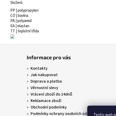
Složení:
PP | polypropylen
CO | bavlna
PA | polyamid
EA | elastan
TT | teplotní třída
Z
á
Informace pro vás
p
a
Kontakty
t
Jak nakupovat
í
Doprava a platba
Věrnostní slevy
Vrácení zboží do 14dnů
Reklamace zboží
Obchodní podmínky
Podmínky ochrany osobních údajů
Tento web p