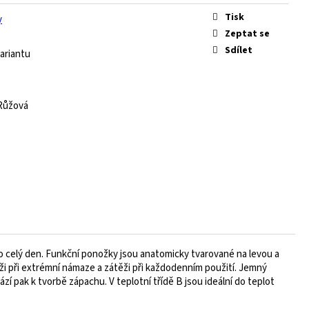
Tisk
y
Zeptat se
Sdílet
ariantu
Růžová
 celý den. Funkční ponožky jsou anatomicky tvarované na levou a
rži při extrémní námaze a zátěži při každodenním použití. Jemný
zí pak k tvorbě zápachu. V teplotní třídě B jsou ideální do teplot