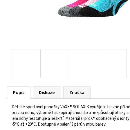
55 Kč
Popis
Diskuze
Značka
Dětské sportovní ponožky VoXX® SOLAXIK využijete hlavně při běh
pravou nohu, výborně tak kopírují chodidlo a nezpůsobují otlaky a
lem nohy nestahuje a neškrtí. Materiál silproX® obohacený o ionty s
-5°C až +20°C. Dostupné v balení 3 párů v mixu barev.