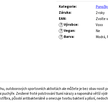
Měrná
ROYAL BLUE
445 Kč
cena:
Kategorie
:
Ponožk
Původně:
1 490 Kč
547 Kč
Záruka
:
2 roky
Původně:
821 Kč
EAN
:
Zvolte v
?
Výrobce
:
Voxx
?
Vegan
:
Ne
?
Barva
:
Modrá, 
u, outdoorových sportovních aktivitách ale můžete je bez obav nosit po
ni puchýře. Zesílené froté polstrování tlumí nárazy a napomáhá větší výd
tříbra, působí antibakteriálně a omezuje tvorbu bakterií a plísní, nedochá