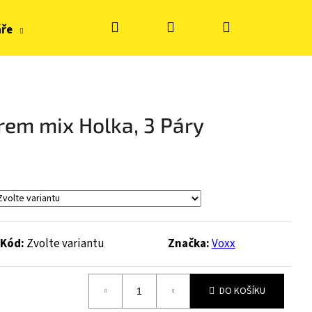
Hledat
Přihlášení
Nákupní
áře
Hračky, tvoření
Doplňky k obuvi
Zn
košík
brem mix Holka, 3 Páry
Kód:
Zvolte variantu
Značka:
Voxx
DO KOŠÍKU
S KE FLASH - BLUE