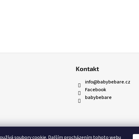
Kontakt
info
@
babybebare.cz
Facebook
babybebare
oužívá soubory cookie. Dalším procházením tohoto webu