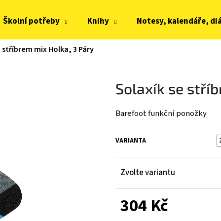
Školní potřeby
Knihy
Notesy, kalendáře, di
e stříbrem mix Holka, 3 Páry
Co potřebujete najít?
Solaxík se stří
HLEDAT
Barefoot funkční ponožky
Doporučujeme
VARIANTA
Zvolte variantu
304 Kč
JOMA HORIZON JUNIOR BAREFOOT 2604
FRODDO KOMPROMI