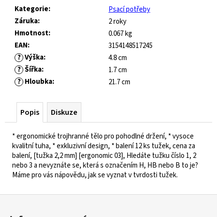
č
Kategorie
:
Psací potřeby
u
Záruka
:
2 roky
j
e
Hmotnost
:
0.067 kg
m
EAN
:
3154148517245
e
?
Výška
:
4.8 cm
?
Šířka
:
1.7 cm
?
Hloubka
:
21.7 cm
JOMA
HORIZON
JUNIOR
Popis
Diskuze
BAREFOOT
2604
ROYAL
* ergonomické trojhranné tělo pro pohodlné držení, * vysoce
BLUE
kvalitní tuha, * exkluzivní design, * balení 12 ks tužek, cena za
balení, [tužka 2,2 mm] [ergonomic 03], Hledáte tužku číslo 1, 2
547
nebo 3 a nevyznáte se, která s označením H, HB nebo B to je?
Kč
Původně:
Máme pro vás nápovědu, jak se vyznat v tvrdosti tužek.
821
Kč
Z
á