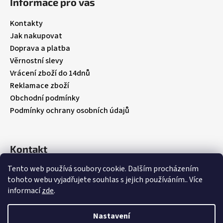
Informace pro vás
p
a
Kontakty
t
Jak nakupovat
í
Doprava a platba
Věrnostní slevy
Vrácení zboží do 14dnů
Reklamace zboží
Obchodní podmínky
Podmínky ochrany osobních údajů
Kontakt
Tento web používá soubory cookie. Dalším procházením
info
@
babybebare.cz
tohoto webu vyjadřujete souhlas s jejich používáním.. Více
Facebook
informací
zde
.
babybebare
Nastavení