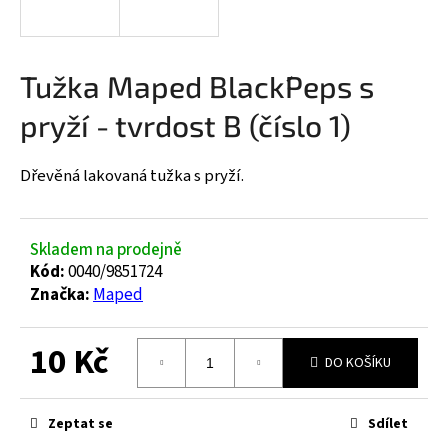
a
j
í
Tužka Maped Black´Peps s
t
pryží - tvrdost B (číslo 1)
?
Dřevěná lakovaná tužka s pryží.
HLEDAT
Skladem na prodejně
Kód:
0040/9851724
Značka:
Maped
D
o
10 Kč
p
DO KOŠÍKU
o
Měrná
r
cena:
Zeptat se
Sdílet
u